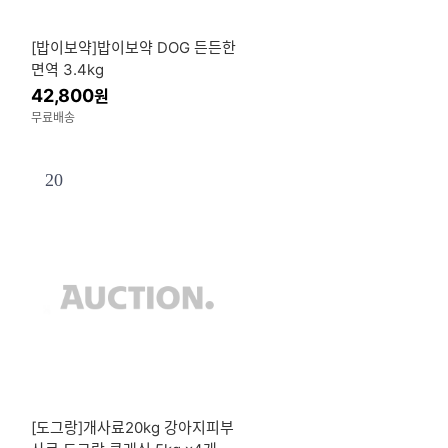
[밥이보약]밥이보약 DOG 든든한
면역 3.4kg
42,800
원
무료배송
20
[도그랑]개사료20kg 강아지피부