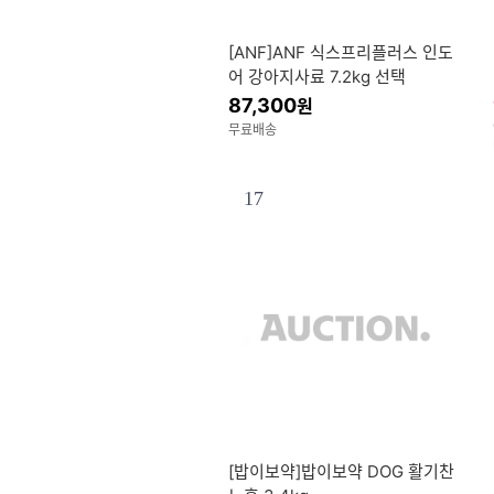
[ANF]ANF 식스프리플러스 인도
어 강아지사료 7.2kg 선택
87,300
원
무료배송
17
[밥이보약]밥이보약 DOG 활기찬