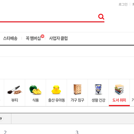
로그인
스타배송
꼭 멤버십
사업자 클럽
2
3