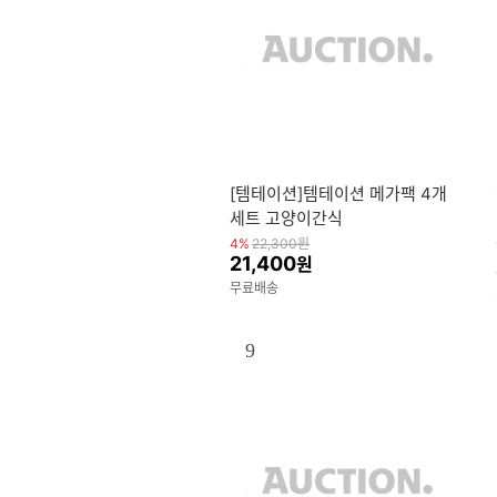
[템테이션]템테이션 메가팩 4개
세트 고양이간식
4%
22,300
원
21,400
원
무료배송
9