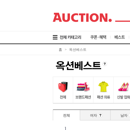
검
메
본
색
뉴
문
바
바
바
로
로
로
가
가
가
기
기
기
쿠폰·혜택
베스트
홈
>
옥션베스트
전체
여자
남자
1