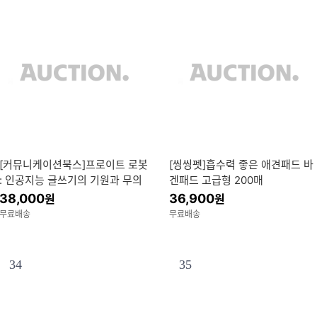
[커뮤니케이션북스]프로이트 로봇
[씽씽펫]흡수력 좋은 애견패드 바
: 인공지능 글쓰기의 기원과 무의
겐패드 고급형 200매
식의 미래
38,000
36,900
원
원
무료배송
무료배송
34
35