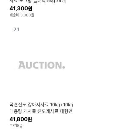
사료 도그랑 클래식 5kg x4개
41,300
원
배송비 3,000원
24
국견진도 강아지사료 10kg+10kg
대용량 개사료 진도개사료 대형견
(샘플+간식증정)
41,800
원
무료배송