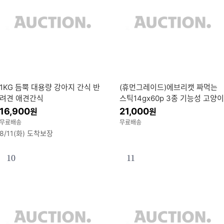
1KG 듬뿍 대용량 강아지 간식 반
(휴먼그레이드)에브리캣 짜먹는
려견 애견간식
스틱14gx60p 3종 기능성 고양이
간식 휴먼그레이드
16,900
21,000
원
원
무료배송
무료배송
8/11(화) 도착보장
10
11