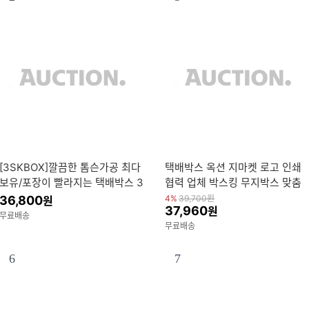
[3SKBOX]깔끔한 톰슨가공 최다
택배박스 옥션 지마켓 로고 인쇄
보유/포장이 빨라지는 택배박스 3
협력 업체 박스킹 무지박스 맞춤
sk 더 좋은 박스
박스
36,800
4%
39,700
원
원
37,960
원
무료배송
무료배송
6
7