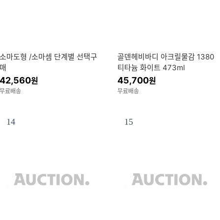
소마도형 /소마셈 단계별 선택구
골덴헤비바디 아크릴물감 1380
매
티타늄 화이트 473ml
42,560
45,700
원
원
무료배송
무료배송
14
15