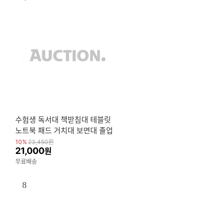
수험생 독서대 책받침대 테블릿
노트북 패드 거치대 보면대 졸업
단체 선물
10%
23,450
원
21,000
원
무료배송
8