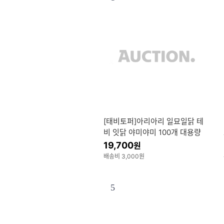
[태비토퍼]아리아리 일묘일닭 테
비 잇닭 야미야미 100개 대용량
닭가슴살 고양이간식 모음전
19,700
원
배송비 3,000원
5