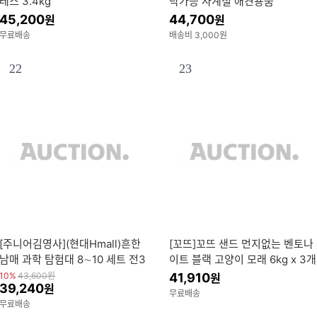
레스 3.4kg
탁가능 사계절 애견용품
45,200
44,700
원
원
무료배송
배송비 3,000원
22
23
[주니어김영사](현대Hmall)흔한
[꼬뜨]꼬뜨 샌드 먼지없는 벤토나
남매 과학 탐험대 8∼10 세트 전3
이트 블랙 고양이 모래 6kg x 3개
권 + 선물
(총 18kg)
10%
43,600
원
41,910
원
39,240
원
무료배송
무료배송