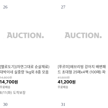
26
27
[헬로도기](자연그대로 순살재료)
[푸르미]에브리띵 강아지 배변패
대박이네 실중량 1kg외 8종 모음
드 초대형 25매x4팩 (100매) 파
전 대용량 강아지간식 애견간식
워 반려견 애견패드
14,800
원
41,500
원
14,700
41,200
원
원
치석제거 지퍼팩
무료배송
무료배송
8/11(화) 도착보장
30
31