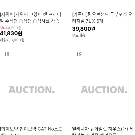
[지위픽]지위픽 고양이 캔 프리미
[카르마]퀸오브샌드 두부모래 오
엄 주식캔 습식캔 습식사료 사슴
리지널 7L X 6개
고기 185g x 4개 + 캔커버 증정
6%
44,500
원
39,800
원
41,830
원
무료배송
배송비 3,000원
18
19
[밥이보약]밥이보약 CAT No스트
엘리시아 뉴아일린 하우스(대) 세