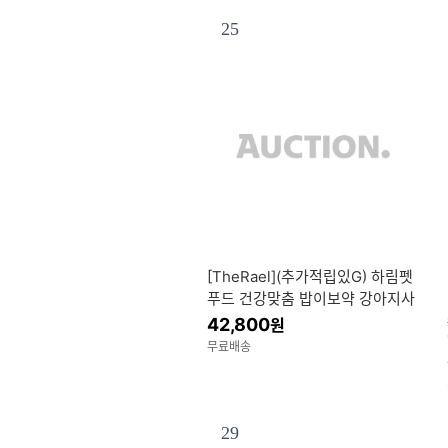
25
[TheRael](추가적립있G) 하림펫
푸드 건강맞춤 밥이보약 강아지사
료 간식모음 하루양갱 덴탈껌
42,800
원
무료배송
29