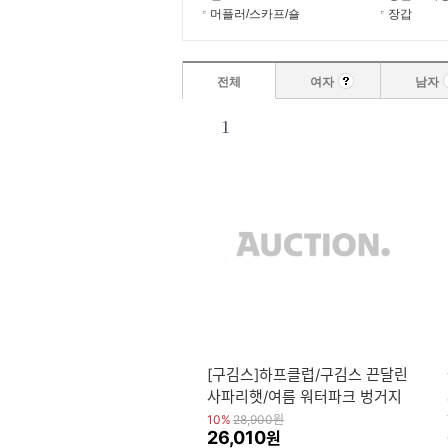
머플러/스카프/숄
장갑
전체
여자
남자
1
[구김스]하프클럽/구김스 끈달린
사파리햇/여름 워터파크 벙거지
서핑모자
10%
28,900
원
26,010
원