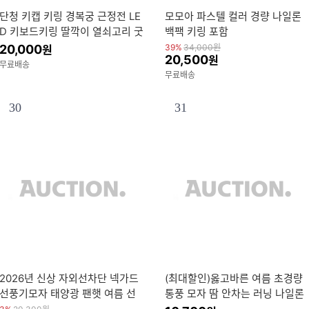
단청 키캡 키링 경복궁 근정전 LE
모모아 파스텔 컬러 경량 나일론
D 키보드키링 딸깍이 열쇠고리 굿
백팩 키링 포함
즈 기계식
20,000
39%
34,000
원
원
20,500
원
무료배송
무료배송
30
31
2026년 신상 자외선차단 넥가드
(최대할인)옳고바른 여름 초경량
선풍기모자 태양광 팬햇 여름 선
통풍 모자 땀 안차는 러닝 나일론
풍기 모자 UPF50+자의선 차단을
스포츠 방수 물놀이 볼캡 캠핑 수