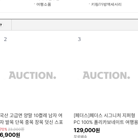
여행소품
키링/가방액세서리
2
3
국산 고급면 양말 10켤레 남자 여
[페더스]페더스 시그니처 지퍼형
자 발목 단목 중목 장목 덧신 스포
PC 100% 폴리카보네이트 여행
츠 학생 신사 정장
캐리어 기내용 20인치 24인치 2
70%
23,000
원
129,000
원
6,900
원
8인치
무료배송