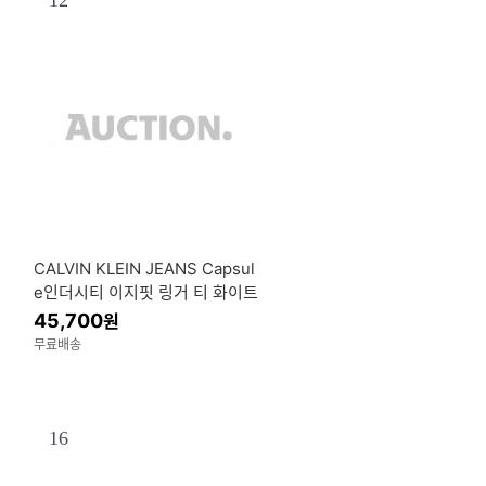
12
CALVIN KLEIN JEANS Capsul
e인더시티 이지핏 링거 티 화이트
4RF297G YAF
45,700
원
무료배송
16