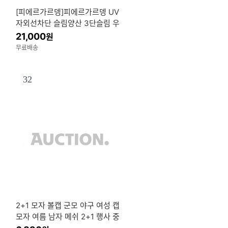
[피에르가르뎅]피에르가르뎅 UV
자외선차단 슬림양산 3단슬림 우
양산 암막양산 양우산
21,000
원
무료배송
32
2+1 모자 볼캡 군모 야구 여성 캡
모자 여름 남자 메쉬 2+1 행사 중
2개 구매시 1개 추가증정