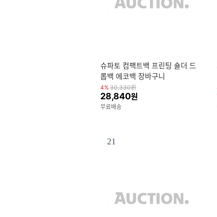
슈파토 컴팩트백 프린팅 숄더 드
롭백 에코백 장바구니
4%
30,330
원
28,840
원
무료배송
21