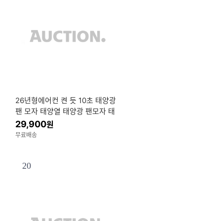
26년형에어컨 켠 듯 10초 태양광
팬 모자 태양열 태양광 팬모자 태
양열 선풍기 모자 낚시 모자
29,900
원
무료배송
20