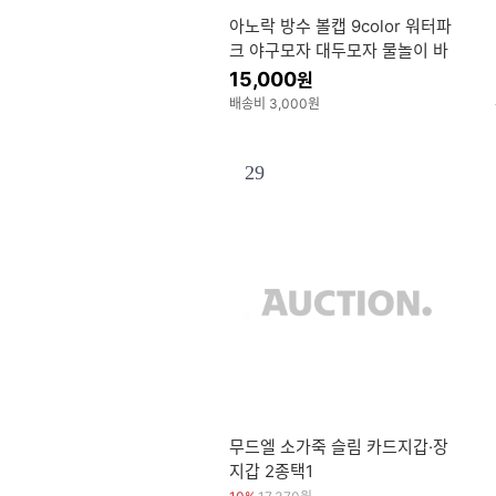
아노락 방수 볼캡 9color 워터파
크 야구모자 대두모자 물놀이 바
스락 캡모자
15,000
원
배송비 3,000원
29
무드엘 소가죽 슬림 카드지갑·장
지갑 2종택1