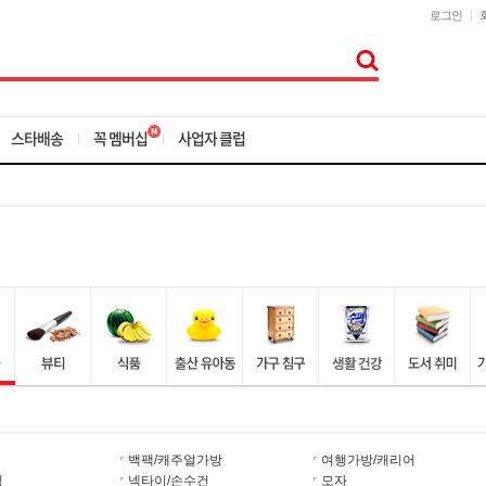
로그인
스타배송
꼭 멤버십
사업자 클럽
백팩/캐주얼가방
여행가방/캐리어
킹
넥타이/손수건
모자