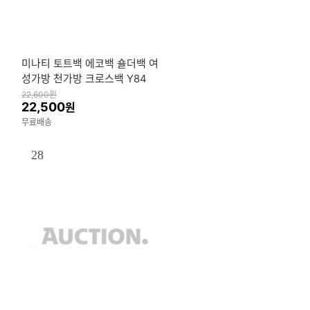
미나티 토트백 에코백 숄더백 여
성가방 천가방 크로스백 Y84
22,600
원
22,500
원
무료배송
28