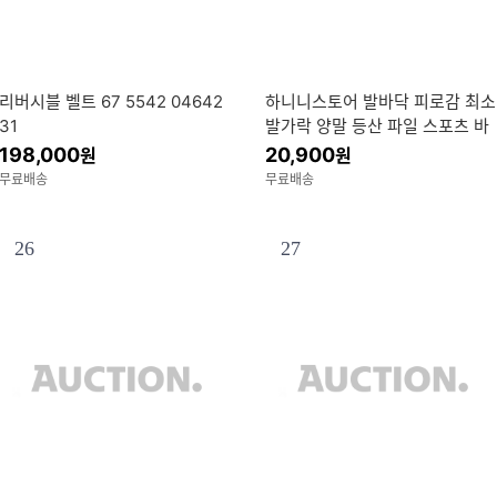
리버시블 벨트 67 5542 04642
하니니스토어 발바닥 피로감 최소
31
발가락 양말 등산 파일 스포츠 바
닥 쿠션 폭신한 작업용 보온 방한
198,000
20,900
원
원
5켤레
무료배송
무료배송
26
27