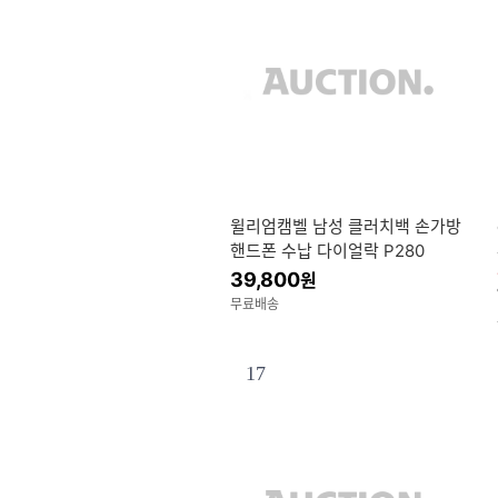
윌리엄캠벨 남성 클러치백 손가방
핸드폰 수납 다이얼락 P280
39,800
원
무료배송
17