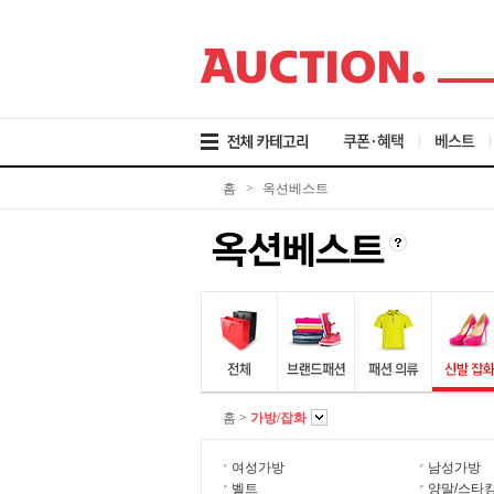
검
메
본
색
뉴
문
바
바
바
로
로
로
가
가
가
기
기
기
쿠폰·혜택
베스트
홈
>
옥션베스트
홈
>
가방/잡화
여성가방
남성가방
벨트
양말/스타