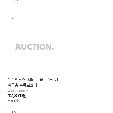
8
1+1 밴딕스 0.9mm 울트라핏 남
여공용 손목보호대
43%
22,000
원
12,370
원
무료배송