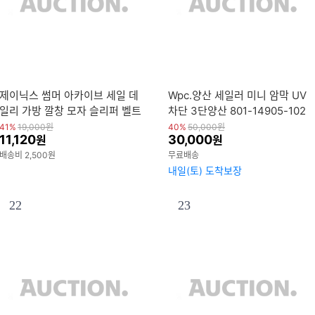
제이닉스 썸머 아카이브 세일 데
Wpc.양산 세일러 미니 암막 UV
일리 가방 깔창 모자 슬리퍼 벨트
차단 3단양산 801-14905-102
토트백 잡화 모음전
41%
19,000
원
40%
50,000
원
11,120
30,000
원
원
배송비 2,500원
무료배송
내일(토) 도착보장
22
23