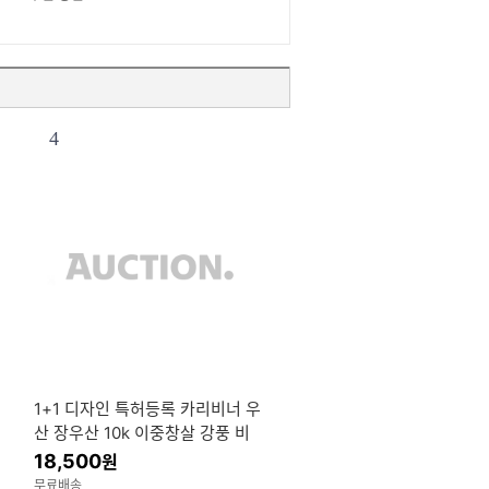
4
1+1 디자인 특허등록 카리비너 우
용
산 장우산 10k 이중창살 강풍 비
바람 강한 3단자동우산
18,500
원
무료배송