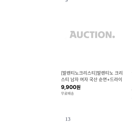
9
[발렌티노크리스티]발렌티노 크리
스티 남자 여자 국산 순면+드라이
텍스 양말 최대 10켤레 발목 단목
9,900
원
중목 장목 등
무료배송
13