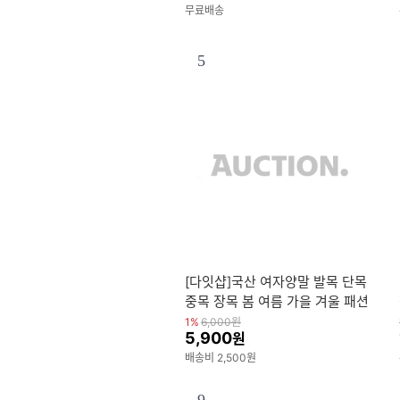
무료배송
5
[다잇샵]국산 여자양말 발목 단목
중목 장목 봄 여름 가을 겨울 패션
학생 흰 검정 무지 골지 긴 예쁜
1%
6,000
원
5,900
원
배송비 2,500원