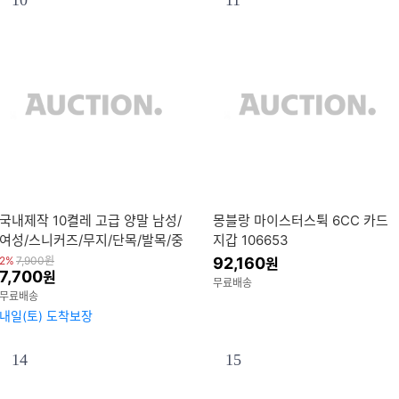
10
11
국내제작 10켤레 고급 양말 남성/
몽블랑 마이스터스튁 6CC 카드
여성/스니커즈/무지/단목/발목/중
지갑 106653
목/장목/페이크삭스/패션
2%
7,900
원
92,160
원
7,700
원
무료배송
무료배송
내일(토) 도착보장
14
15