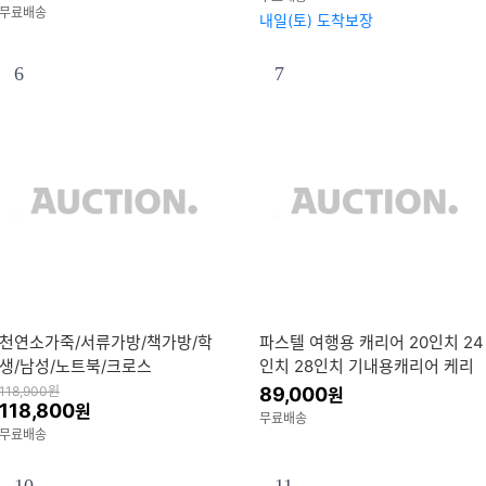
무료배송
내일(토) 도착보장
6
7
천연소가죽/서류가방/책가방/학
파스텔 여행용 캐리어 20인치 24
생/남성/노트북/크로스
인치 28인치 기내용캐리어 케리
어 여행가방 폴리카보네이트
118,900
원
89,000
원
118,800
원
무료배송
무료배송