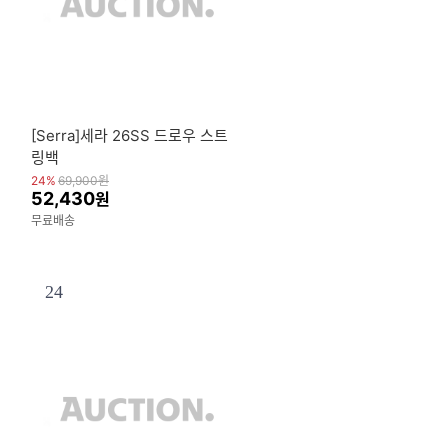
[Serra]세라 26SS 드로우 스트
링백
24%
69,900
원
52,430
원
무료배송
24