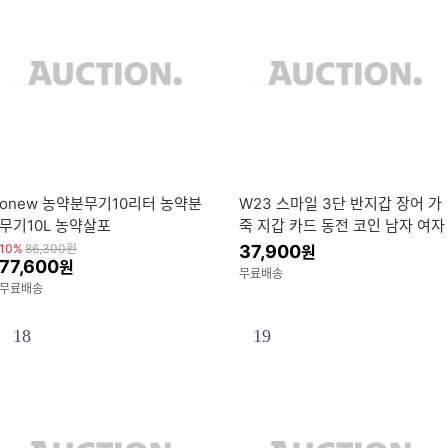
onew 농약분무기10리터 농약분
W23 스마일 3단 반지갑 장어 가
무기10L 농약살포
죽 지갑 카드 동전 코인 남자 여자
엄마 아빠 빈티지 가벼운 지갑 선
10%
86,300
원
37,900
원
77,600
원
물용
무료배송
무료배송
18
19