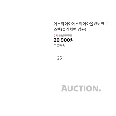
에스콰이아에스콰이아올인원크로
스백(클러치백 겸용)
5%
22,000
원
20,900
원
무료배송
25