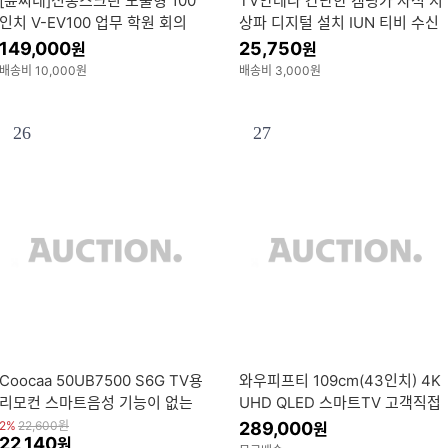
[윤씨네]전동스크린 노출형 100
TV안테나 간단한 캠핑카 자석 지
인치 V-EV100 업무 학원 회의
상파 디지털 설치 IUN 티비 수신
채널 실내 용
149,000
25,750
원
원
배송비 10,000원
배송비 3,000원
26
27
Coocaa 50UB7500 S6G TV용
와우피프티 109cm(43인치) 4K
리모컨 스마트음성 기능이 없는
UHD QLED 스마트TV 고객직접
적외선
설치 스탠드
2%
22,600
원
289,000
원
22,140
원