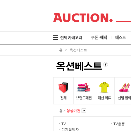
검
메
본
색
뉴
문
바
바
바
로
로
로
가
가
가
기
기
기
쿠폰·혜택
베스트
홈
>
옥션베스트
홈
>
영상가전
TV
TV용품
디지털액자