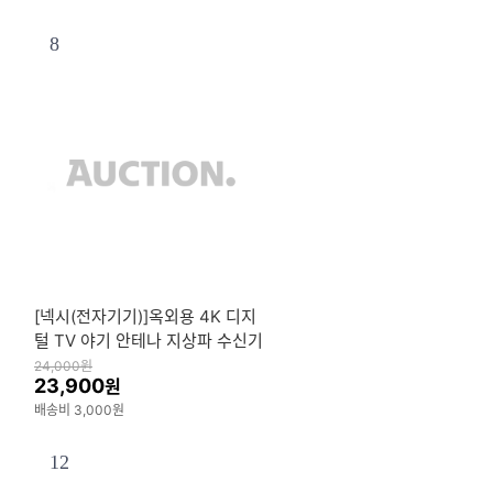
8
[넥시(전자기기)]옥외용 4K 디지
털 TV 야기 안테나 지상파 수신기
디지털 티비 방송 실외용 공중파
24,000
원
23,900
원
티브이
배송비 3,000원
12