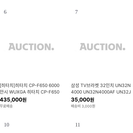
6
7
[히타치]히타치 CP-F650 6000
삼성 TV브라켓 32인치 UN32N
안시 WUXGA 히타치 CP-F650
4000 UN32N4000AF UN32J
6000안시 WUXGA
4100 UN32J4110 UN32J4120
435,000
35,000
원
원
TV벽걸이 거치대 호환용
무료배송
배송비 3,000원
10
11