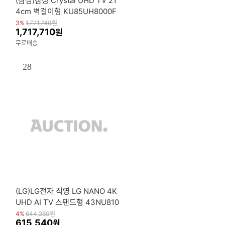
(삼성)삼성 Crystal UHD TV 21
4cm 벽걸이형 KU85UH8000F
XKR(W)
3%
1,771,740
원
1,717,710
원
무료배송
28
(LG)LG전자 직영 LG NANO 4K
UHD AI TV 스탠드형 43NU810
BENA
4%
644,260
원
615,540
원