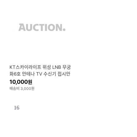
KT스카이라이프 위성 LNB 무궁
화6호 안테나 TV 수신기 접시안
테나 무궁화5호 수신부
10,000
원
배송비 3,000원
16