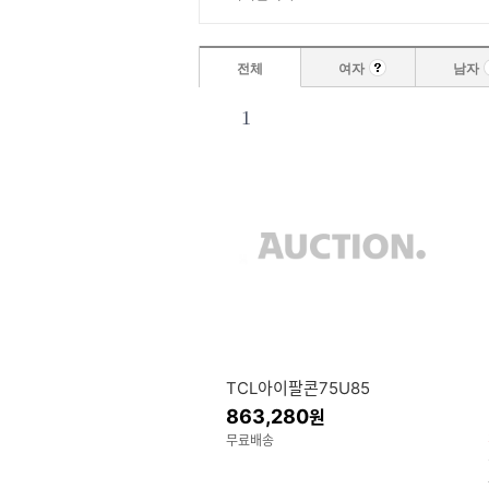
전체
여자
남자
1
TCL아이팔콘75U85
863,280
원
무료배송