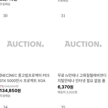
무료배송
무료배송
30
31
[NEC]NEC 중고빔프로젝터 PE5
무료 tv안테나 고화질텔레비젼디
01X 5000안시 프로젝트 XGA
지탈안테나 인터넷 필요 없음 플
러그 앤 플레이 디지털텔레비전
7%
145,000
원
6,370
원
134,850
원
안테나
배송비 3,000원
무료배송
34
35