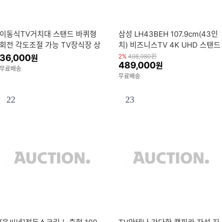
이동식TV거치대 스탠드 바퀴형
삼성 LH43BEH 107.9cm(43인
회전 각도조절 가능 TV장식장 상
치) 비즈니스TV 4K UHD 스탠드
세참조/1개
형 LH43BEHHLGFXKR
36,000
2%
498,980
원
원
489,000
원
무료배송
무료배송
22
23