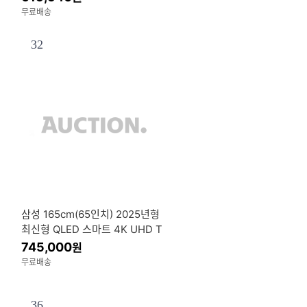
무료배송
32
삼성 165cm(65인치) 2025년형
최신형 QLED 스마트 4K UHD T
V 65Q7F 스탠드 기본설치
745,000
원
무료배송
36