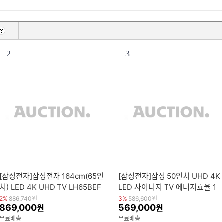
2
3
[삼성전자]삼성전자 164cm(65인
[삼성전자]삼성 50인치 UHD 4K
치) LED 4K UHD TV LH65BEF
LED 사이니지 TV 에너지효율 1
HLGFXKR 스탠드
등급
2%
886,740
원
3%
586,600
원
869,000
569,000
원
원
무료배송
무료배송