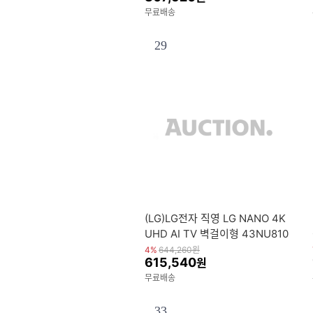
무료배송
29
(LG)LG전자 직영 LG NANO 4K
UHD AI TV 벽걸이형 43NU810
BENA
4%
644,260
원
615,540
원
무료배송
33