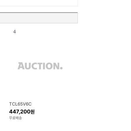
4
TCL65V6C
447,200
원
무료배송