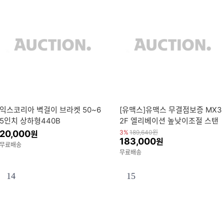
익스코리아 벽걸이 브라켓 50~6
[유맥스]유맥스 무결점보증 MX3
5인치 상하형440B
2F 엘리베이션 높낮이조절 스탠
드 81cm(32인치) FHD - 중소기
20,000
3%
189,640
원
원
183,000
원
업 모니터 벽걸이겸용
무료배송
무료배송
14
15