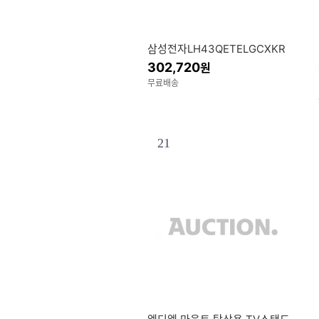
삼성전자LH43QETELGCXKR
302,720
원
무료배송
21