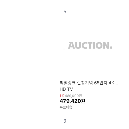
5
픽셀링크 런칭기념 65인치 4K U
HD TV
1%
489,000
원
479,420
원
무료배송
9