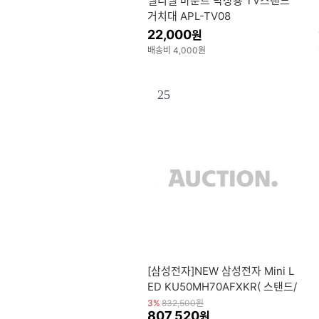
엘디엘 마운트 탁상용 TV스탠드
거치대 APL-TV08
22,000
원
배송비 4,000원
25
[삼성전자]NEW 삼성전자 Mini L
ED KU50MH70AFXKR( 스탠드/
벽걸이(택1) 매장동일 (뉴) 정품
3%
832,500
원
807,520
원
물류설치배송