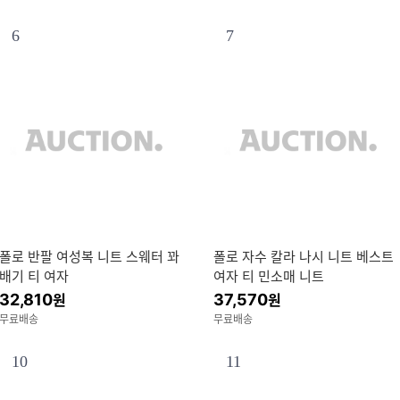
6
7
폴로 반팔 여성복 니트 스웨터 꽈
폴로 자수 칼라 나시 니트 베스트
배기 티 여자
여자 티 민소매 니트
32,810
37,570
원
원
무료배송
무료배송
10
11