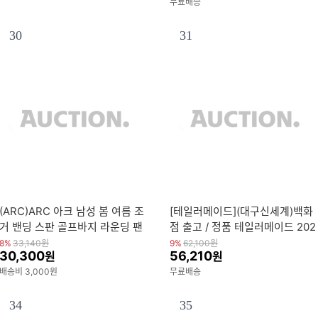
무료배송
30
31
(ARC)ARC 아크 남성 봄 여름 조
[테일러메이드](대구신세계)백화
거 밴딩 스판 골프바지 라운딩 팬
점 출고 / 정품 테일러메이드 202
츠
6 TP5X pix / TP5X Stripe Golf
8%
33,140
원
9%
62,100
원
30,300
56,210
원
원
Balls
배송비 3,000원
무료배송
34
35