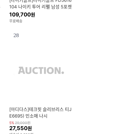
[나이키골프]나이키골프 FD5616
6
104 나이키 투어 리펠 남성 5포켓
슬림 골프 팬츠
109,700
원
무료배송
28
[아디다스]테크핏 슬리브리스 티J
E6695) 민소매 나시
5%
29,000
원
27,550
원