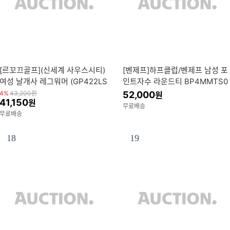
[르꼬끄골프](신세계 사우스시티)
[벤제프]하프클럽/벤제프 남성 포
여성 날개사 레그워머 (GP422LS
인트자수 라운드티 BP4MMTS0
AO6)
04
4%
43,200
원
52,000
원
41,150
원
무료배송
무료배송
18
19