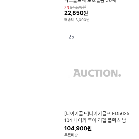
파크골프채 보호필름 30매
7%
24,570
원
22,850
원
배송비 3,000원
25
[나이키골프]나이키골프 FD5625
104 나이키 투어 리펠 플렉스 남
성 슬림 골프 팬츠
104,900
원
무료배송