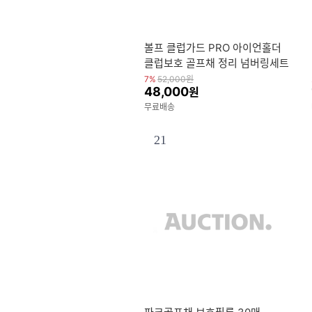
볼프 클럽가드 PRO 아이언홀더
클럽보호 골프채 정리 넘버링세트
업그레이드 출시 기념 추가 구성
7%
52,000
원
48,000
원
품 증정
무료배송
21