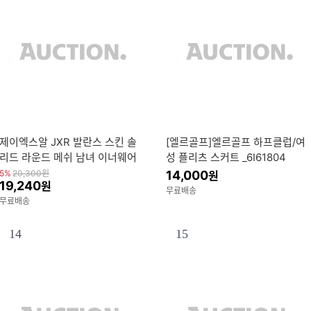
제이엑스알 JXR 발란스 스킨 솔
[엘르골프]엘르골프 하프클럽/여
리드 라운드 메쉬 남녀 이너웨어
성 플리츠 스커트 _6I61804
5%
20,300
원
14,000
원
19,240
원
무료배송
무료배송
14
15