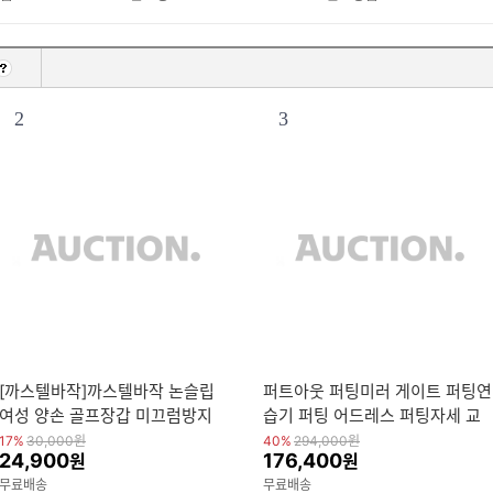
2
3
[까스텔바작]까스텔바작 논슬립
퍼트아웃 퍼팅미러 게이트 퍼팅연
여성 양손 골프장갑 미끄럼방지
습기 퍼팅 어드레스 퍼팅자세 교
논슬립
정 퍼터연습기
17%
30,000
원
40%
294,000
원
24,900
176,400
원
원
무료배송
무료배송