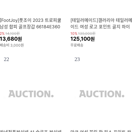
[FootJoy]풋조이 2023 트로피쿨
[테일러메이드]갤러리아 테일러
남성 합피 골프장갑 66184E360
이드 여성 로고 포인트 골지 하이
71124
넥 니트 TWSHM7123-513 -G
2%
14,100
원
10%
139,000
원
13,680
125,100
원
원
배송비 3,000원
무료배송
22
23