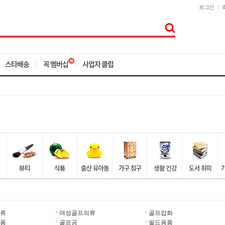
로그인
스타배송
꼭 멤버십
사업자 클럽
류
여성골프의류
골프잡화
품
골프공
필드용품