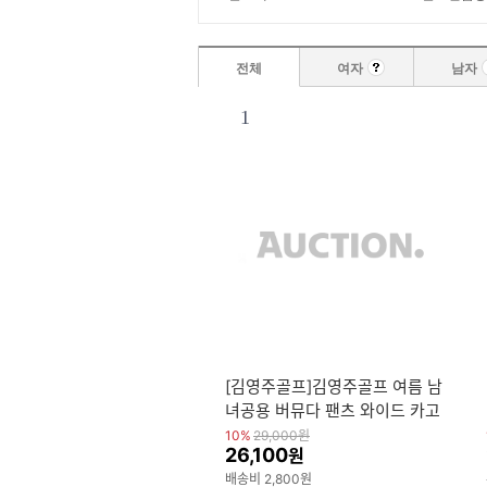
전체
여자
남자
1
[김영주골프]김영주골프 여름 남
녀공용 버뮤다 팬츠 와이드 카고
밴딩 반바지 DQSXHS30
10%
29,000
원
26,100
원
배송비 2,800원