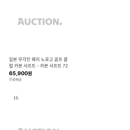
일본 무각인 웨지 노로고 골프 클
럽 카본 샤프트 - 카본 샤프트 72
도
65,900
원
무료배송
16