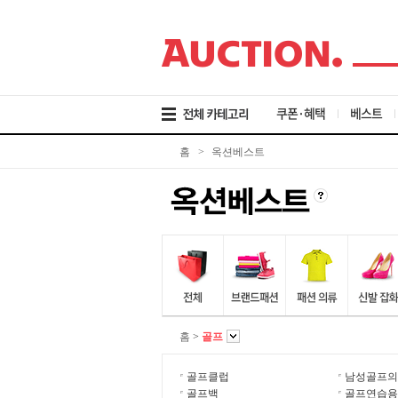
검
메
본
색
뉴
문
바
바
바
로
로
로
가
가
가
기
기
기
쿠폰·혜택
베스트
홈
>
옥션베스트
홈
>
골프
골프클럽
남성골프의
골프백
골프연습용