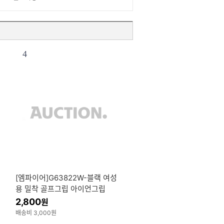
4
[엠파이어]G63822W-블랙 여성
용 밀착 골프그립 아이언그립
2,800
원
배송비 3,000원