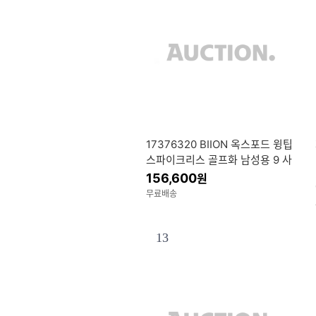
17376320 BIION 옥스포드 윙팁
스파이크리스 골프화 남성용 9 사
이즈 블루 그린
156,600
원
무료배송
13