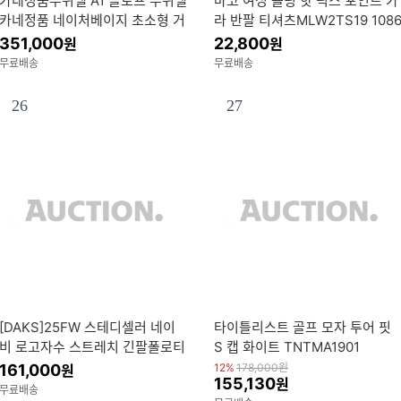
카네정품부쉬넬 A1 슬로프 부쉬넬
마코 여성 블링 핫 픽스 포인트 카
카네정품 네이처베이지 초소형 거
라 반팔 티셔츠MLW2TS19 108
리측정기 +정품케이스+골프티 S
925
351,000
22,800
원
원
F
무료배송
무료배송
26
27
[DAKS]25FW 스테디셀러 네이
타이틀리스트 골프 모자 투어 핏
비 로고자수 스트레치 긴팔폴로티
S 캡 화이트 TNTMA1901
셔츠 WGTS5D101N2
161,000
12%
178,000
원
원
155,130
원
무료배송