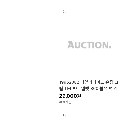
5
19952082 테일러메이드 순정 그
립 TM 투어 벨벳 360 블랙 백 라
인 없음 M7342901
29,000
원
무료배송
9