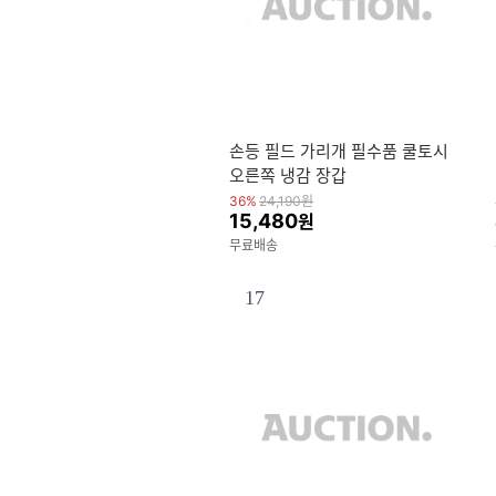
손등 필드 가리개 필수품 쿨토시
오른쪽 냉감 장갑
36%
24,190
원
15,480
원
무료배송
17