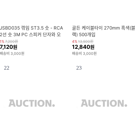
JSBD035 꺾임 ST3.5 숫 - RCA
골든 케이블타이 270mm 흑색(
2선 숫 3M PC 스피커 단자와 오
랙) 500개입
디오 음성 신호 좌/우 연결 잭
1%
7,200
원
4%
13,500
원
7,120
12,840
원
원
배송비 3,000원
배송비 3,000원
22
23