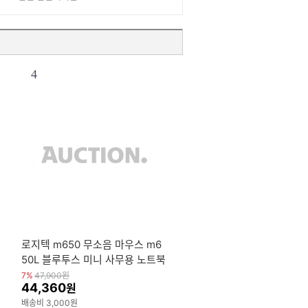
4
로지텍 m650 무소음 마우스 m6
정
50L 블루투스 미니 사무용 노트북
휴대용 스마트폰 병행
7%
47,900
원
44,360
원
배송비 3,000원