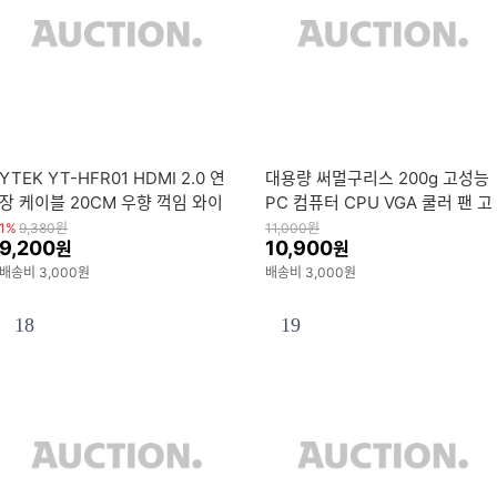
YTEK YT-HFR01 HDMI 2.0 연
대용량 써멀구리스 200g 고성능
장 케이블 20CM 우향 꺽임 와이
PC 컴퓨터 CPU VGA 쿨러 팬 고
텍 HDMI20
열 온도 서멀그리스 열전도 방열
1%
9,380
원
11,000
원
9,200
10,900
원
원
판 휀
배송비 3,000원
배송비 3,000원
18
19