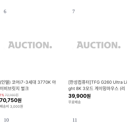
6
7
(인텔) 코어i7-3세대 3770K 아
[한성컴퓨터]TFG G260 Ultra Li
이비브릿지 벌크
ght 8K 3모드 게이밍마우스 (리
얼 8K 폴링레이트/55g 초경량/P
1%
72,160
원
39,900
원
70,750
원
AW3395)
무료배송
배송비 3,000원
10
11