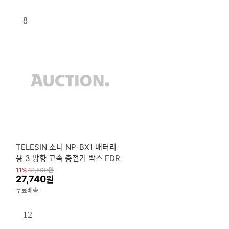
8
TELESIN 소니 NP-BX1 배터리
용 3 방향 고속 충전기 박스 FDR
-X3000R ZV-1 M7 AS300 WX
11%
31,500
원
27,740
원
350 및 기타
무료배송
12