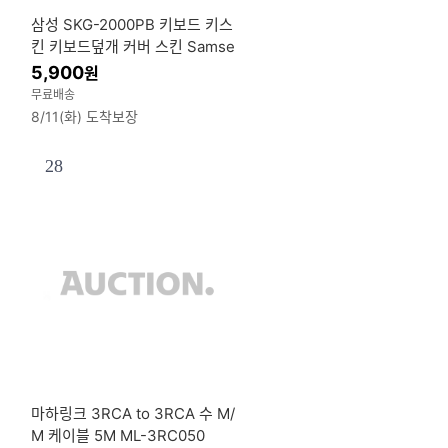
S
삼성 SKG-2000PB 키보드 키스
킨 키보드덮개 커버 스킨 Samse
답
ong 방수 케이스 캡 오염 방지 투
5,900
원
명 타자판
무료배송
8/11(화) 도착보장
28
마하링크 3RCA to 3RCA 수 M/
M 케이블 5M ML-3RC050