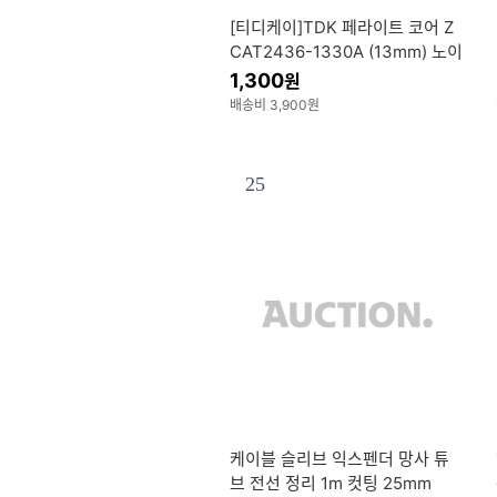
[티디케이]TDK 페라이트 코어 Z
CAT2436-1330A (13mm) 노이
즈필터
1,300
원
배송비 3,900원
25
케이블 슬리브 익스펜더 망사 튜
브 전선 정리 1m 컷팅 25mm