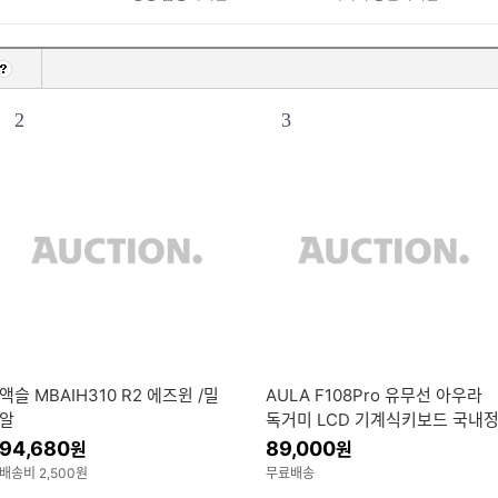
2
3
액슬 MBAIH310 R2 에즈윈 /밀
AULA F108Pro 유무선 아우라
알
독거미 LCD 기계식키보드 국내
품 오로라 블랙 저소음 솜사탕축
94,680
89,000
원
원
배송비 2,500원
무료배송