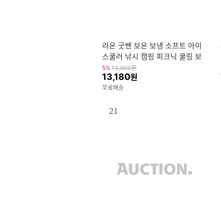
라온 굿쎈 보온 보냉 소프트 아이
스쿨러 낚시 캠핑 피크닉 쿨링 보
냉백 아이스 박스 가방 10L
5%
13,900
원
13,180
원
무료배송
21