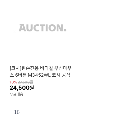
[코시]왼손전용 버티컬 무선마우
스 6버튼 M3452WL 코시 공식
판매점
10%
27,500
원
24,500
원
무료배송
16