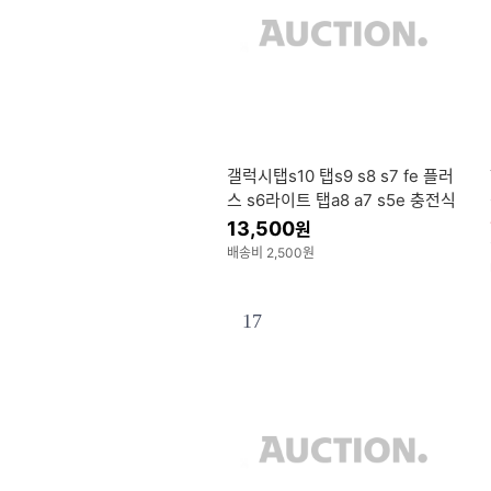
갤럭시탭s10 탭s9 s8 s7 fe 플러
스 s6라이트 탭a8 a7 s5e 충전식
무선 블루투스 키보드
13,500
원
배송비 2,500원
17