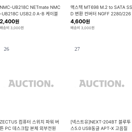
NMC-UB218C NETmate NMC
맥스텍 MT698 M.2 to SATA S
-UB218C USB2.0 A-B 케이블
D 변환 컨버터 NGFF 2280/226
1.8m (블랙/노이즈필터)
0/2230 SSD Adapter 변환 아
2,400
4,600
원
원
터
배송비 3,000원
배송비 3,000원
26
27
ZECTUS 컴퓨터 스위치 파워 버
[넥스트유]NEXT-204BT 블루투
튼 PC 데스크탑 본체 외부전원
스5.0 USB동글 APT-X 고음질