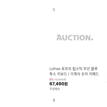
5
Lofree 로프리 립스틱 무선 블루
투스 키보드 / 기계식 숫자 키패드
/ 노트북 외장 계산기 실버
6%
72,500
원
67,490
원
무료배송
9