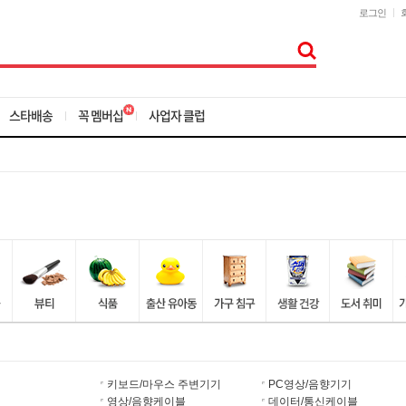
로그인
스타배송
꼭 멤버십
사업자 클럽
키보드/마우스 주변기기
PC영상/음향기기
영상/음향케이블
데이터/통신케이블