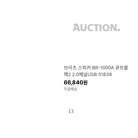
브리츠 스피커 BR-1000A 큐브블
랙2 2.0채널USB 51838
66,840
원
무료배송
13