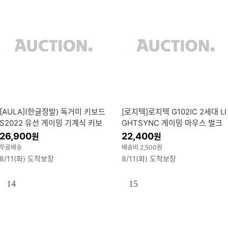
[AULA](한글정발) 독거미 키보드
[로지텍]로지텍 G102IC 2세대 LI
S2022 유선 게이밍 기계식 키보
GHTSYNC 게이밍 마우스 벌크
드 청축 적축 갈축 AULA 아우라
정품 - 블랙
26,900
22,400
원
원
무료배송
배송비 2,500원
8/11(화) 도착보장
8/11(화) 도착보장
14
15