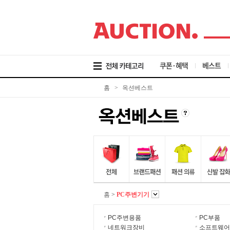
검
메
본
색
뉴
문
바
바
바
로
로
로
가
가
가
기
기
기
쿠폰·혜택
베스트
홈
>
옥션베스트
홈
>
PC주변기기
PC주변용품
PC부품
네트워크장비
소프트웨어