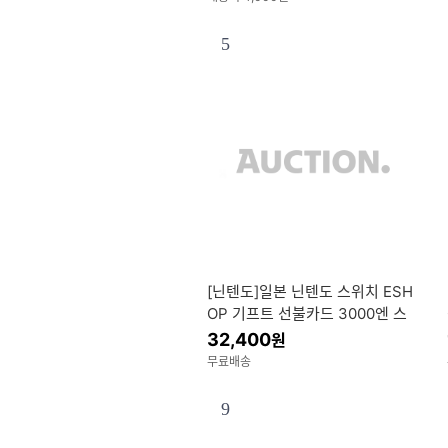
5
[닌텐도]일본 닌텐도 스위치 ESH
OP 기프트 선불카드 3000엔 스
위치 ESHOP 이샵 e샵
32,400
원
무료배송
9