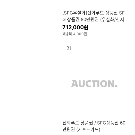
[SFG우설화]신화푸드 상품권 SF
G 상품권 80만원권 (우설화/천지
연/긴자/송도갈비 등)
712,000
원
배송비 4,000원
21
신화푸드 상품권 / SFG상품권 60
만원권 (기프트카드)