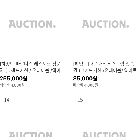
[하얏트]파르나스 레스토랑 상품
[하얏트]파르나스 레스토랑 상품
권 (그랜드키친 / 온테이블 /웨이
권 (그랜드키친 /온테이블/ 웨이루
루 등) 30만원권
등) 10만원권
255,000
85,000
원
원
배송비 4,000원
배송비 4,000원
14
15