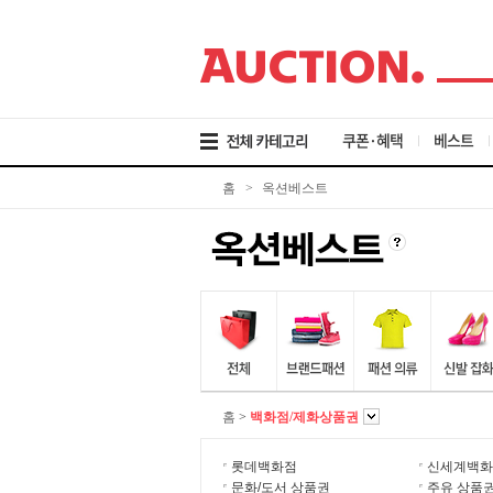
검
메
본
색
뉴
문
바
바
바
로
로
로
가
가
가
기
기
기
쿠폰·혜택
베스트
홈
>
옥션베스트
홈
>
백화점/제화상품권
롯데백화점
신세계백화
문화/도서 상품권
주유 상품