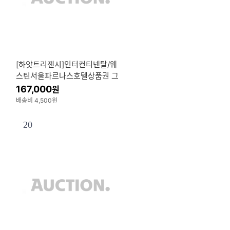
[하얏트리젠시]인터컨티넨탈/웨
스틴서울파르나스호텔상품권 그
랜드키친/온테이블 부페식사권 /
167,000
원
10만원권
배송비 4,500원
20