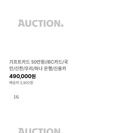
기프트카드 50만원//BC카드/국
민/신한/우리/하나 은행/신용카
드/선불카드
490,000
원
배송비 3,900원
16