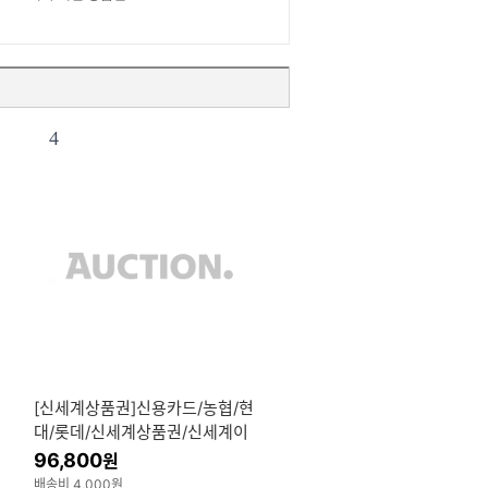
4
[신세계상품권]신용카드/농협/현
품
대/롯데/신세계상품권/신세계이
마트 10만원 지류발송
96,800
원
배송비 4,000원