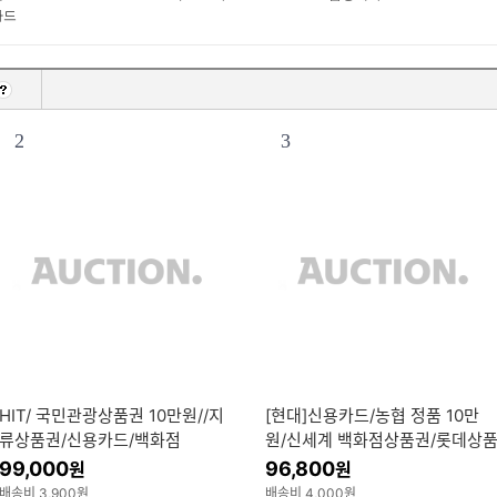
카드
2
3
HIT/ 국민관광상품권 10만원//지
[현대]신용카드/농협 정품 10만
류상품권/신용카드/백화점
원/신세계 백화점상품권/롯데상
권/현대상품권/10만원권/무제한
99,000
96,800
원
원
배송비 3,900원
배송비 4,000원