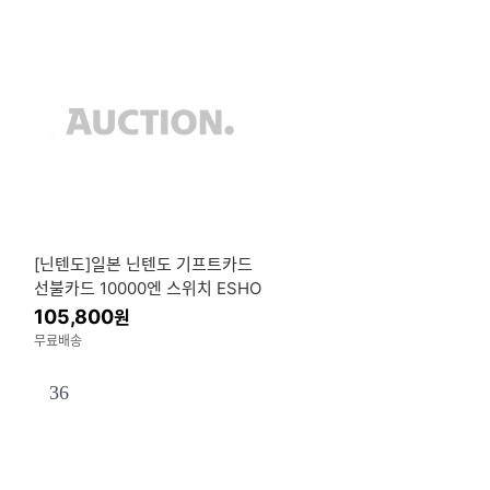
[닌텐도]일본 닌텐도 기프트카드
선불카드 10000엔 스위치 ESHO
P 이샵 e샵
105,800
원
무료배송
36