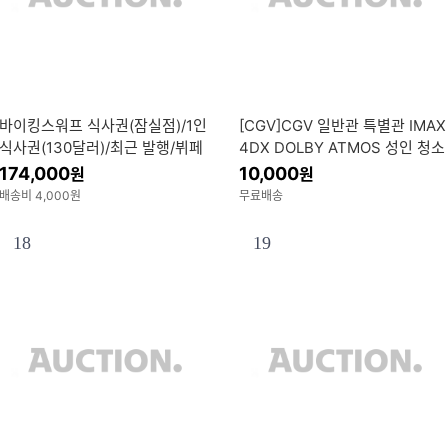
바이킹스워프 식사권(잠실점)/1인
[CGV]CGV 일반관 특별관 IMAX
식사권(130달러)/최근 발행/뷔페
4DX DOLBY ATMOS 성인 청소
상품권/바이킹스 워프
년
174,000
10,000
원
원
배송비 4,000원
무료배송
18
19