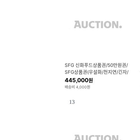
SFG 신화푸드상품권/50만원권/
SFG상품권(우설화/천지연/긴자/
송도갈비 등)/외식상품권/최근발
445,000
원
행
배송비 4,000원
13