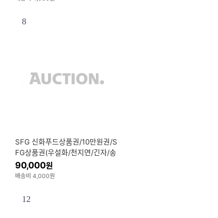
8
SFG 신화푸드상품권/10만원권/S
FG상품권(우설화/천지연/긴자/송
도갈비 등)/외식상품권/최근발행
90,000
원
배송비 4,000원
12