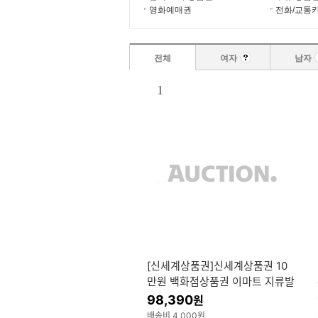
영화예매권
전화/교통
전체
여자
남자
1
[신세계상품권]신세계상품권 10
만원 백화점상품권 이마트 지류발
송 카드결제가능
98,390
원
배송비 4,000원