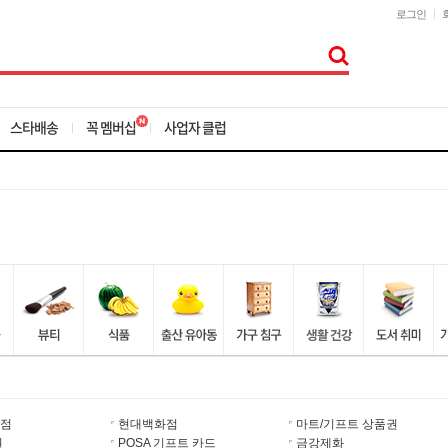
로그인
스타배송
꼭 멤버십
사업자 클럽
점
현대백화점
마트/기프트 상품권
권
POSA 기프트 카드
금강제화