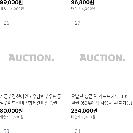
이마트상품권 10만원 백화점상품
99,000
96,800
원
원
권
배송비 4,000원
배송비 4,000원
26
27
거궁 / 경천애인 / 우참판 / 우판등
오발탄 상품권 기프트카드 30만
심 / 이학갈비 / 형제갈비상품권
원권 (60%이상 사용시 환불가능)
80,000
234,000
원
원
배송비 3,500원
배송비 4,000원
30
31