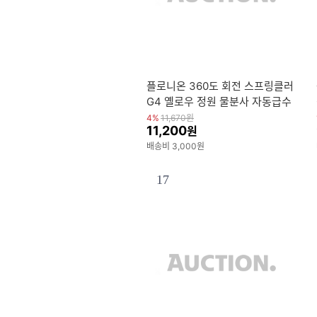
플로니온 360도 회전 스프링클러
G4 옐로우 정원 물분사 자동급수
원예용
4%
11,670
원
11,200
원
배송비 3,000원
17