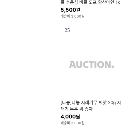
료 수용성 비료 도프 황산아연 1k
g 고품질 양액비료 수
5,500
원
배송비 3,000원
25
[다농]다농 시래기무 씨앗 20g 시
래기 무우 씨 종자
4,000
원
배송비 3,000원