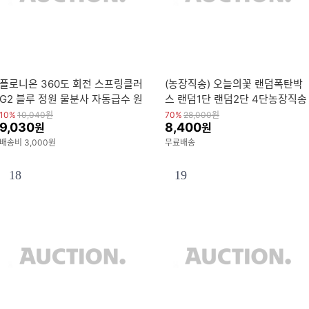
플로니온 360도 회전 스프링클러
(농장직송) 오늘의꽃 랜덤폭탄박
G2 블루 정원 물분사 자동급수 원
스 랜덤1단 랜덤2단 4단농장직송
예용
데일리꽃 생화폭탄박스
10%
10,040
원
70%
28,000
원
9,030
8,400
원
원
배송비 3,000원
무료배송
18
19