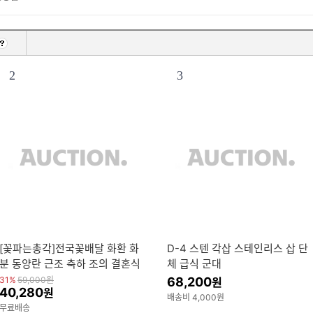
2
3
[꽃파는총각]전국꽃배달 화환 화
D-4 스텐 각삽 스테인리스 삽 단
분 동양란 근조 축하 조의 결혼식
체 급식 군대
개업축하 장례식 전국 당일 3시간
31%
59,000
원
68,200
원
40,280
원
사진 전송
배송비 4,000원
무료배송