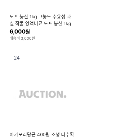
도프 붕산 1kg 고농도 수용성 과
실 작물 양액비료 도프 붕산 1kg
고농도 수용성 과실 작물 양액비
6,000
원
료
배송비 3,000원
24
아카모리당근 400립 조생 다수확