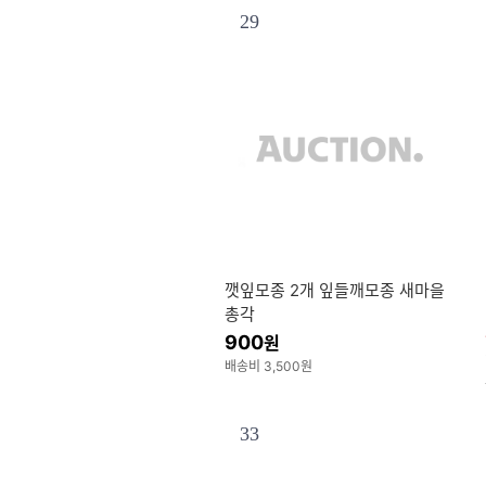
29
깻잎모종 2개 잎들깨모종 새마을
총각
900
원
배송비 3,500원
33