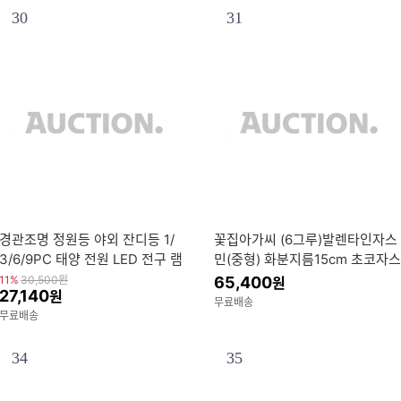
30
31
경관조명 정원등 야외 잔디등 1/
꽃집아가씨 (6그루)발렌타인자스
3/6/9PC 태양 전원 LED 전구 램
민(중형) 화분지름15cm 초코자스
프 에너지 빛 방수 정원 조명 거리
민 듀란타 향기나는꽃 사계절꽃
11%
30,500
원
65,400
원
27,140
원
전지 패
공기정화
무료배송
무료배송
34
35