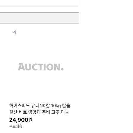
4
하이스피드 유니NK칼 10kg 칼슘
질산 비료 영양제 추비 고추 마늘
양파 질소 수용성 관주 유기질
24,900
원
무료배송