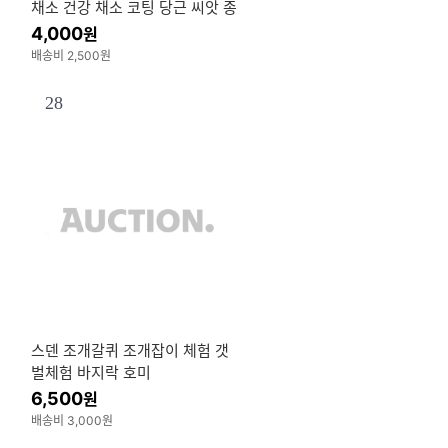
채소 건강 채소 코팅 당근 씨앗 종
자 권농
4,000
원
배송비 2,500원
28
스덴 조개갈퀴 조개잡이 체험 갯
벌체험 바지락 호미
6,500
원
배송비 3,000원