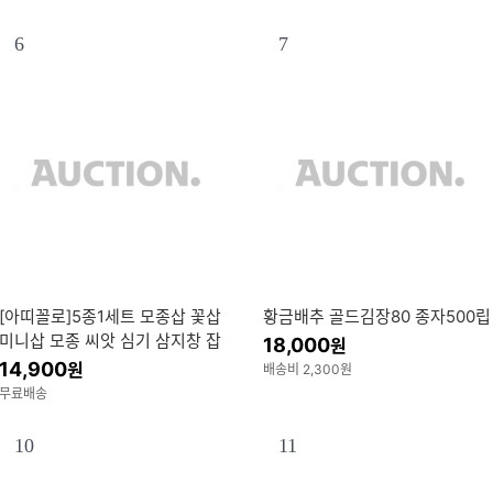
6
7
[아띠꼴로]5종1세트 모종삽 꽃삽
황금배추 골드김장80 종자500립
미니삽 모종 씨앗 심기 삼지창 잡
18,000
원
초제거기 갈퀴 텃밭 가드닝 용품
14,900
원
배송비 2,300원
분갈이 원예 도구
무료배송
10
11