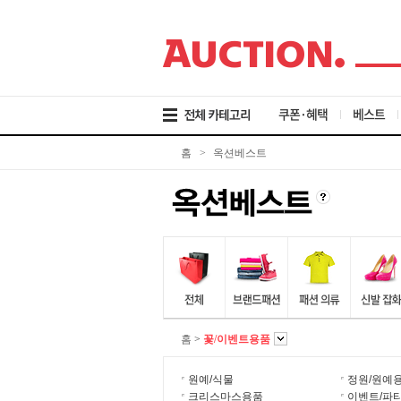
검
메
본
색
뉴
문
바
바
바
로
로
로
가
가
가
기
기
기
쿠폰·혜택
베스트
홈
>
옥션베스트
홈
>
꽃/이벤트용품
원예/식물
정원/원예
크리스마스용품
이벤트/파