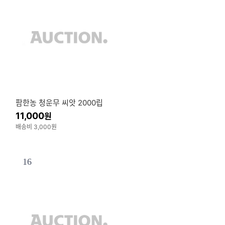
팜한농 청운무 씨앗 2000립
11,000
원
배송비 3,000원
16