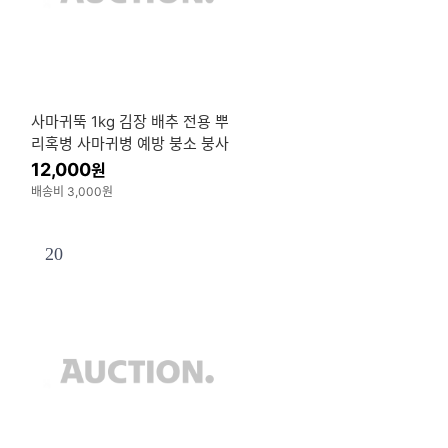
사마귀뚝 1kg 김장 배추 전용 뿌
리혹병 사마귀병 예방 붕소 붕사
부족 김장 무우 밑거름
12,000
원
배송비 3,000원
20