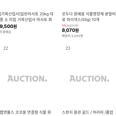
[거목산업사]일반마사토 20kg 대
모두다 원예용 식물영양제 분말비
중 소 미립 거목산업사 마사토 화
료 하이넥스(50g) 10개
초 배수 멀칭 분갈이
9,500
5%
8,500
원
원
8,070
원
무료배송
배송비 3,000원
22
23
랩앤툴스 코코봉 연결형 식물 화
스펀지 왕관 골드 / 머리띠 /졸업