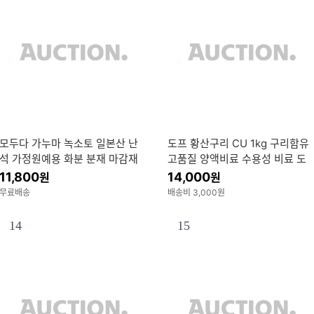
모두다 가누마 녹소토 일본산 난
도프 황산구리 CU 1kg 구리함유
석 가정원예용 화분 분재 마감재
고품질 양액비료 수용성 비료 도
프 황산구리 CU 1kg 구리함유 고
11,800
14,000
원
원
품질 양액비
무료배송
배송비 3,000원
14
15