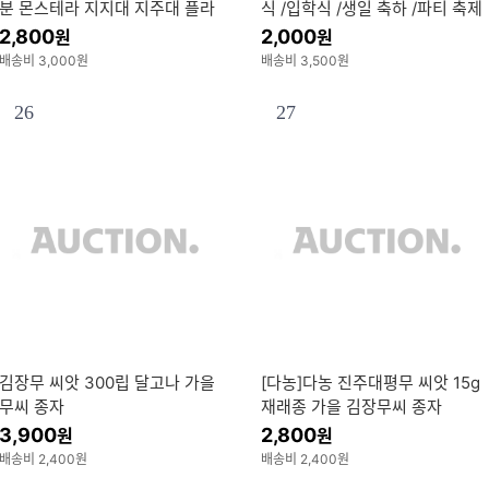
분 몬스테라 지지대 지주대 플라
식 /입학식 /생일 축하 /파티 축제
스틱 수태봉 60cm
2,800
2,000
원
원
배송비 3,000원
배송비 3,500원
26
27
김장무 씨앗 300립 달고나 가을
[다농]다농 진주대평무 씨앗 15g
무씨 종자
재래종 가을 김장무씨 종자
3,900
2,800
원
원
배송비 2,400원
배송비 2,400원