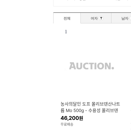
전체
여자
남자
1
농사의달인 도프 몰리브덴산나트
륨 Mo 500g - 수용성 몰리브덴
비료
46,200
원
무료배송