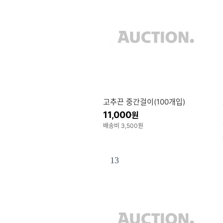
고추끈 중간걸이(100개입)
11,000
원
배송비 3,500원
13