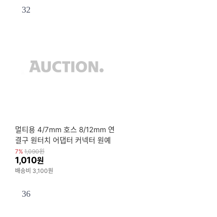
32
멀티용 4/7mm 호스 8/12mm 연
결구 원터치 어댑터 커넥터 원예
노즐 정원 커플러
7%
1,090
원
1,010
원
배송비 3,100원
36