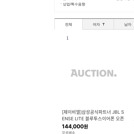
상업/특수음향
전체
여자
남자
1
[제이비엘]삼성공식파트너 JBL S
ENSE LITE 블루투스이어폰 오픈
형 러닝이어폰 블랙
144,000
원
무료배송