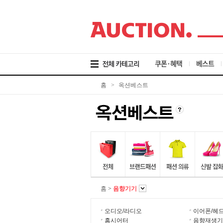
검
메
본
색
뉴
문
바
바
바
로
로
로
가
가
가
기
기
기
쿠폰·혜택
베스트
홈
>
옥션베스트
홈
>
음향기기
오디오/라디오
이어폰/헤
홈시어터
음향재생기