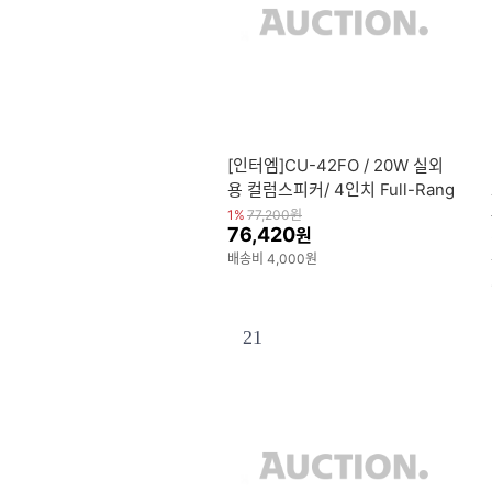
[인터엠]CU-42FO / 20W 실외
용 컬럼스피커/ 4인치 Full-Rang
e
1%
77,200
원
76,420
원
배송비 4,000원
21