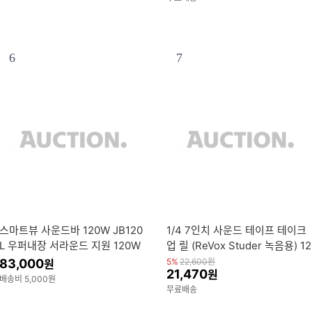
6
7
스마트뷰 사운드바 120W JB120
1/4 7인치 사운드 테이프 테이크
L 우퍼내장 서라운드 지원 120W
업 릴 (ReVox Studer 녹음용) 12
사운드바
홀 NAB 허브 교체용 오프닝 머신
83,000
5%
22,600
원
원
21,470
원
부품
배송비 5,000원
무료배송