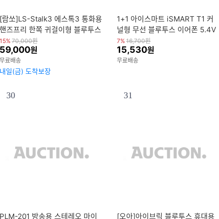
[람쏘]LS-Stalk3 에스톡3 통화용
1+1 아이스마트 iSMART T1 커
핸즈프리 한쪽 귀걸이형 블루투스
널형 무선 블루투스 이어폰 5.4V
무선 이어폰 신제품 출시/최대37
생활방수 C타입
15%
70,000
원
7%
16,700
원
59,000
15,530
원
원
시간 재생
무료배송
무료배송
내일(금) 도착보장
30
31
PLM-201 방송용 스테레오 마이
[오아]아이브릭 블루투스 휴대용