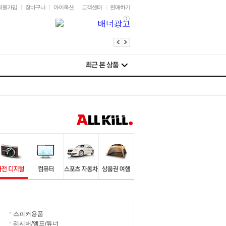
회원가입
장바구니
마이옥션
고객센터
판매하기
스피커용품
리시버/앰프/튜너