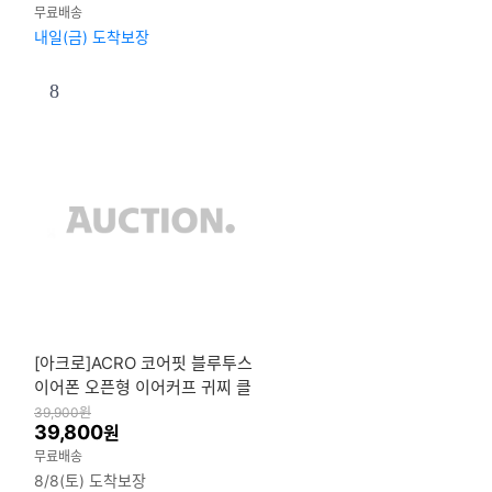
무료배송
내일(금) 도착보장
8
[아크로]ACRO 코어핏 블루투스
이어폰 오픈형 이어커프 귀찌 클
립형
39,900
원
39,800
원
무료배송
8/8(토) 도착보장