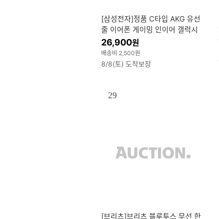
[삼성전자]정품 C타입 AKG 유선
줄 이어폰 게이밍 인이어 갤럭시
Z플립 3 4 5 6 +파우치 증정 / E
26,900
원
O-IC100(블랙)
배송비 2,500원
8/8(토) 도착보장
29
[브리츠]브리츠 블루투스 무선 한