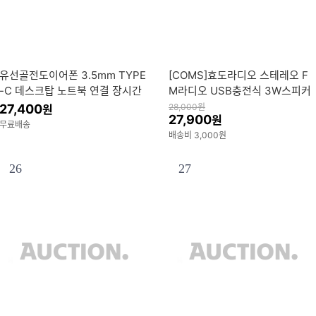
유선골전도이어폰 3.5mm TYPE
[COMS]효도라디오 스테레오 F
-C 데스크탑 노트북 연결 장시간
M라디오 USB충전식 3W스피커
착용 통증없는 헤드셋 블랙(3.5m
27,400
28,000
원
원
27,900
원
m 볼륨조절)
무료배송
배송비 3,000원
26
27