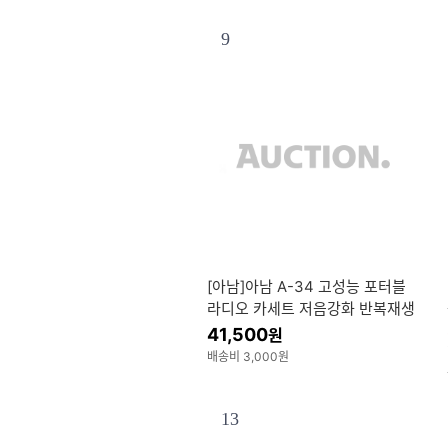
9
[아남]아남 A-34 고성능 포터블
라디오 카세트 저음강화 반복재생
기능 AUX기능
41,500
원
배송비 3,000원
13