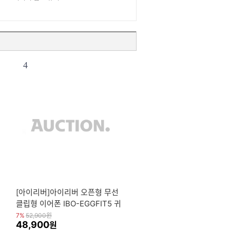
4
[아이리버]아이리버 오픈형 무선
클립형 이어폰 IBO-EGGFIT5 귀
찌형 런닝 스포츠
7%
52,900
원
48,900
원