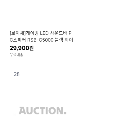
[로이체]게이밍 LED 사운드바 P
C스피커 RSB-G5000 블랙 화이
트
29,900
원
무료배송
28