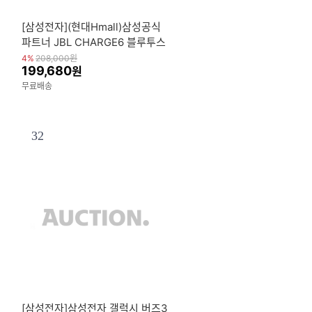
[삼성전자](현대Hmall)삼성공식
파트너 JBL CHARGE6 블루투스
스피커
4%
208,000
원
199,680
원
무료배송
32
[삼성전자]삼성전자 갤럭시 버즈3