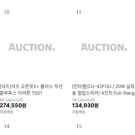
10
11
[샥즈]샥즈 오픈핏2+ 플러스 무선
[인터엠]CU-42FOU / 20W 실외
블루투스 이어폰 T921
용 컬럼스피커/ 4인치 Full-Rang
e
5%
289,000
원
1%
136,300
원
274,550
134,930
원
원
무료배송
무료배송
14
15