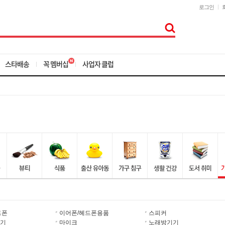
로그인
스타배송
꼭 멤버십
사업자 클럽
드폰
이어폰/헤드폰용품
스피커
기
마이크
노래방기기