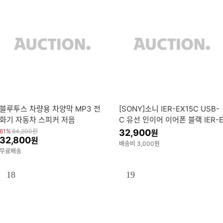
블루투스 차량용 차양막 MP3 전
[SONY]소니 IER-EX15C USB-
화기 자동차 스피커 저음
C 유선 인이어 이어폰 블랙 IER-
X15C/BZE
61%
84,200
원
32,900
원
32,800
원
배송비 3,000원
무료배송
18
19