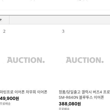
2
3
마틴프로 이어폰 차무희 이어폰
정품/당일출고 갤럭시 버즈4 프로
SM-R640N 블루투스 이어폰
49,900
원
388,080
원
무료배송
무료배송