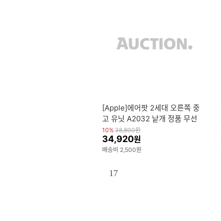
[Apple]에어팟 2세대 오른쪽 중
고 유닛 A2032 낱개 정품 무선
이어폰 철가루방지스티커 증정
10%
38,800
원
34,920
원
배송비 2,500원
17