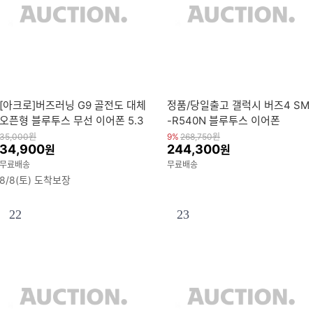
[아크로]버즈러닝 G9 골전도 대체
정품/당일출고 갤럭시 버즈4 SM
오픈형 블루투스 무선 이어폰 5.3
-R540N 블루투스 이어폰
ENC 노이즈캔슬링 자동페어링
35,000
원
9%
268,750
원
34,900
244,300
원
원
무료배송
무료배송
8/8(토) 도착보장
22
23