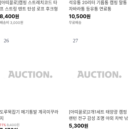
[아띠꼴로]캠핑 스트레치코드 타
석유통 20리터 기름통 캠핑 말통
프 스트링 텐트 탄성 로프 후크형
자바라통 등유통 연료통
고무줄 타프줄 스트랩 고리 탄성
8,400
10,500
원
원
끈 캠핑용 고정줄
배송비 3,000원
무료배송
26
27
도루묵잡기 메기통발 계곡미꾸라
[아띠꼴로]2개1세트 태양광 캠핑
지
랜턴 전구 감성 조명 야외 차박 낚
시 텐트 캠핑등 LED 소형 정원등
11%
8,400
원
5,300
원