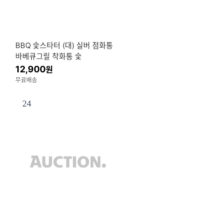
BBQ 숯스타터 (대) 실버 점화통
바베큐그릴 착화통 숯
12,900
원
무료배송
24