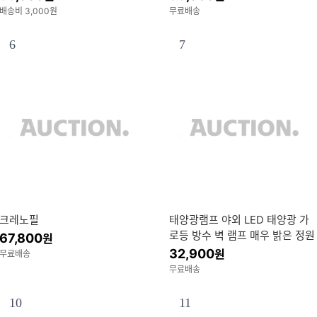
배송비 3,000원
무료배송
6
7
크레노필
태양광램프 야외 LED 태양광 가
로등 방수 벽 램프 매우 밝은 정원
67,800
원
보안 200W
32,900
원
무료배송
무료배송
10
11