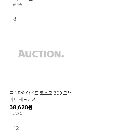
스타 가스버너 2593
무료배송
8
블랙다이아몬드 코스모 300 그래
피트 헤드랜턴
58,620
원
무료배송
12