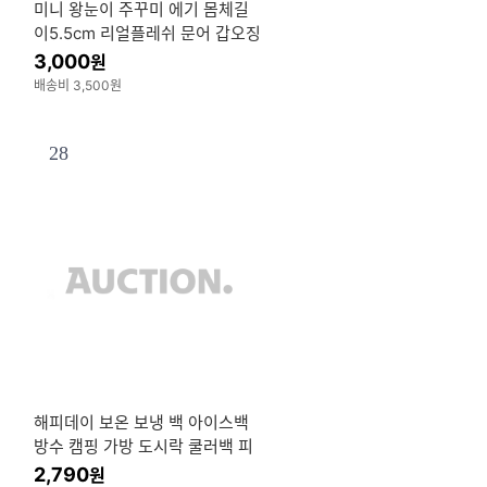
미니 왕눈이 주꾸미 에기 몸체길
이5.5cm 리얼플레쉬 문어 갑오징
어 축광 바다 루어 낚시 채비
3,000
원
배송비 3,500원
28
해피데이 보온 보냉 백 아이스백
방수 캠핑 가방 도시락 쿨러백 피
크닉
2,790
원