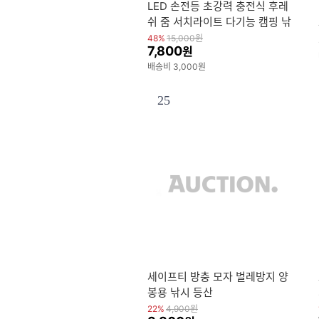
LED 손전등 초강력 충전식 후레
쉬 줌 서치라이트 다기능 캠핑 낚
시 랜턴
48%
15,000
원
7,800
원
배송비 3,000원
25
세이프티 방충 모자 벌레방지 양
봉용 낚시 등산
22%
4,900
원