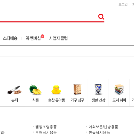
로그인
스타배송
꼭 멤버십
사업자 클럽
캠핑조명용품
야외보온/난방용품
잡화
루어낚시용품
민물낚시용품