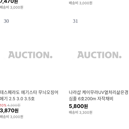
7,470
원
무드등 전등 램프
배송비 3,000원
배송비 3,000원
30
31
데스페라도 에기스타 무늬오징어
나라샵 케이무라UV열처리삶은경
에기 2.5 3.0 3.5호
심줄 6호200m 자작채비
10%
4,300
원
5,800
원
3,870
원
배송비 3,300원
배송비 3,000원