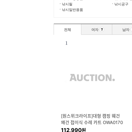
낚시릴
낚시공구
낚시일반용품
전체
여자
남자
1
[원스위크라이프]대형 캠핑 웨건
왜건 접이식 수레 카트 OWA0170
112,990
원