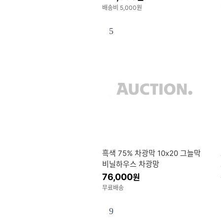
배송비 5,000원
5
흑색 75% 차광막 10x20 그늘막
비닐하우스 차광망
76,000
원
무료배송
9