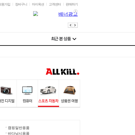
회원가입
장바구니
마이옥션
고객센터
판매하기
캠핑일반용품
바다낚시용품