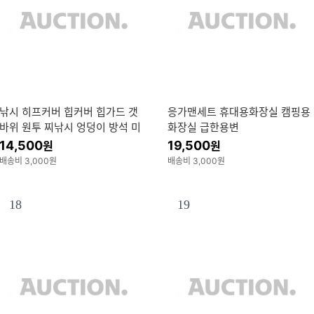
낚시 히프커버 힙커버 힙가드 갯
응가맨세트 휴대용화장실 캠핑용
바위 원투 찌낚시 엉덩이 방석 미
화장실 급한용변
끌림 방지
14,500
19,500
원
원
배송비 3,000원
배송비 3,000원
18
19