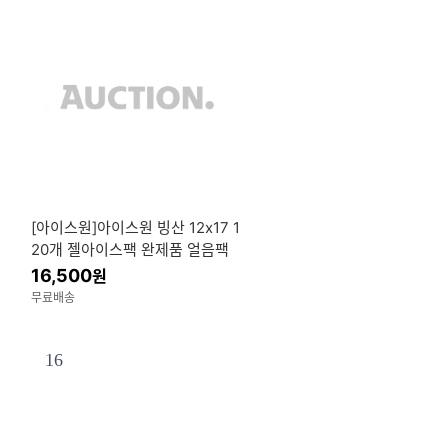
[아이스원]아이스원 빙산 12x17 1
20개 젤아이스팩 완제품 얼음팩
쿨팩 휴대용 쿨아이스팩 냉찜질
16,500
원
택배용 겔아이스팩
무료배송
16