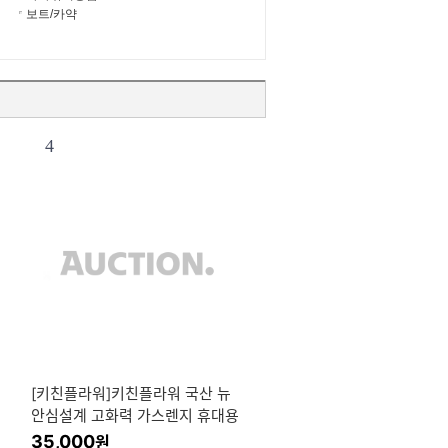
보트/카약
4
[키친플라워]키친플라워 국산 뉴
안심설계 고화력 가스렌지 휴대용
캠핑 낚시 부탄 가스레인지 부르
35,000
원