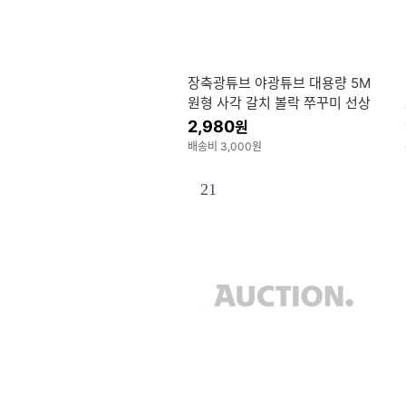
장축광튜브 야광튜브 대용량 5M
원형 사각 갈치 볼락 쭈꾸미 선상
낚시채비
2,980
원
배송비 3,000원
21