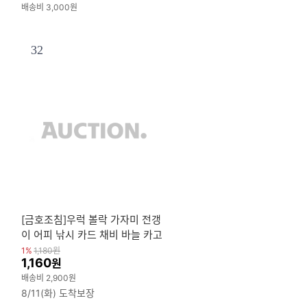
배송비 3,000원
32
[금호조침]우럭 볼락 가자미 전갱
이 어피 낚시 카드 채비 바늘 카고
낚시 우럭대 볼락대
1%
1,180
원
1,160
원
배송비 2,900원
8/11(화) 도착보장