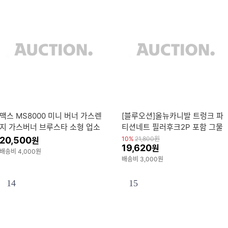
맥스 MS8000 미니 버너 가스렌
[블루오션]올뉴카니발 트렁크 파
지 가스버너 브루스타 소형 업소
티션네트 필러후크2P 포함 그물
용 종이박스
망 네트 SUV RV 캠핑용짐정리
20,500
10%
21,800
원
원
19,620
원
손쉬운 간편설치
배송비 4,000원
배송비 3,000원
14
15