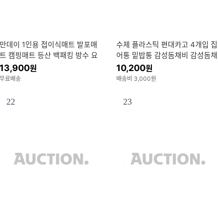
만데이 1인용 접이식매트 발포매
수제 플라스틱 편대카고 4개입 집
트 캠핑매트 등산 백패킹 방수 요
어통 밑밥통 감성돔채비 감성돔채
가매트 방수코팅매트 싱글매트
비 카고채비 카고낚시
13,900
10,200
원
원
무료배송
배송비 3,000원
22
23