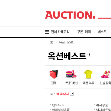
검
메
본
색
뉴
문
바
바
바
로
로
로
가
가
가
기
기
기
쿠폰·혜택
베스트
홈
>
옥션베스트
홈
>
캠핑/낚시
텐트/타프
취사용품
야외보냉용품
낚시의류/