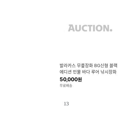
발라카스 무릎장화 BG신형 블랙
에디션 민물 바다 루어 낚시장화
고무바닥재질
50,000
원
무료배송
13