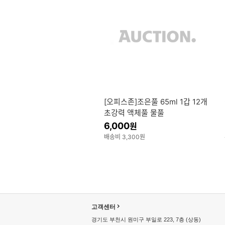
[오피스존]조은풀 65ml 1갑 12개
초강력 액체풀 물풀
6,000
원
배송비 3,300원
고
고객센터
객
경기도 부천시 원미구 부일로 223, 7층 (상동)
센