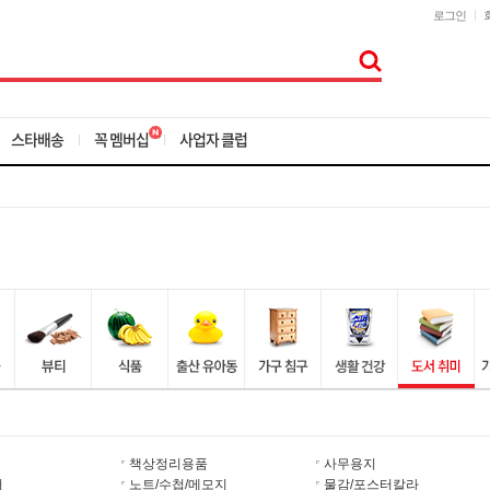
로그인
스타배송
꼭 멤버십
사업자 클럽
책상정리용품
사무용지
더
노트/수첩/메모지
물감/포스터칼라