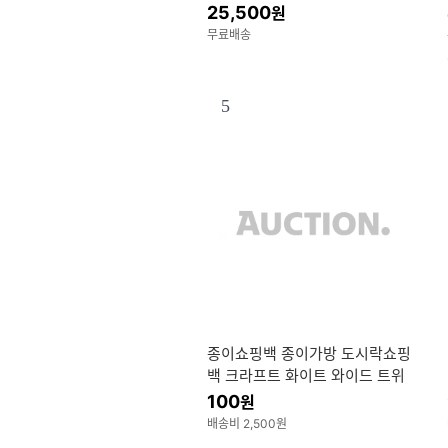
25,500
원
무료배송
5
종이쇼핑백 종이가방 도시락쇼핑
백 크라프트 화이트 와이드 트위
스트 손잡이 종이봉투 무지
100
원
배송비 2,500원