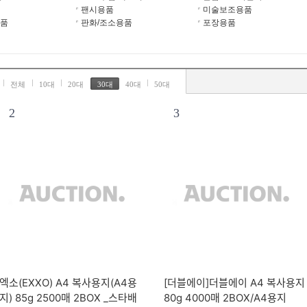
팬시용품
미술보조용품
품
판화/조소용품
포장용품
전체
10대
20대
30대
40대
50대
2
3
엑소(EXXO) A4 복사용지(A4용
[더블에이]더블에이 A4 복사용지
지) 85g 2500매 2BOX _스타배
80g 4000매 2BOX/A4용지