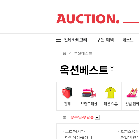
검
메
본
색
뉴
문
바
바
바
로
로
로
가
가
가
기
기
기
쿠폰·혜택
베스트
홈
>
옥션베스트
홈
>
문구/사무용품
보드/게시판
오피스용품
다이어리/플래너
파일/바인