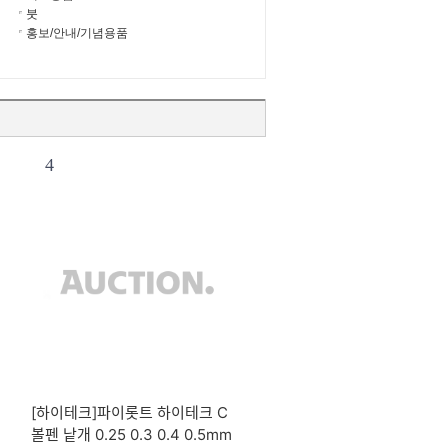
붓
홍보/안내/기념용품
4
[하이테크]파이롯트 하이테크 C
볼펜 낱개 0.25 0.3 0.4 0.5mm