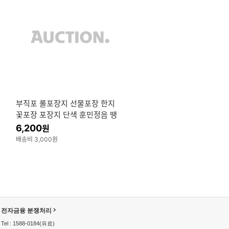
부직포 롤포장지 선물포장 한지
꽃포장 포장지 단색 훈민정음 땡
땡이 40종
6,200
원
배송비 3,000원
전자금융 분쟁처리
Tel : 1588-0184(유료)