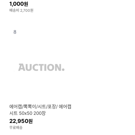
중성펜 하이테크 펜
1,000
원
배송비 2,700원
8
에어캡/뽁뽁이/시트/포장/ 에어캡
시트 50x50 200장
22,950
원
무료배송