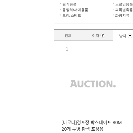
필기용품
드로잉용품
동양화/서예용품
과목별학용
도장/스탬프
화방지류
전체
여자
남자
1
[바로나]경포장 박스테이프 80M
20개 투명 황색 포장용