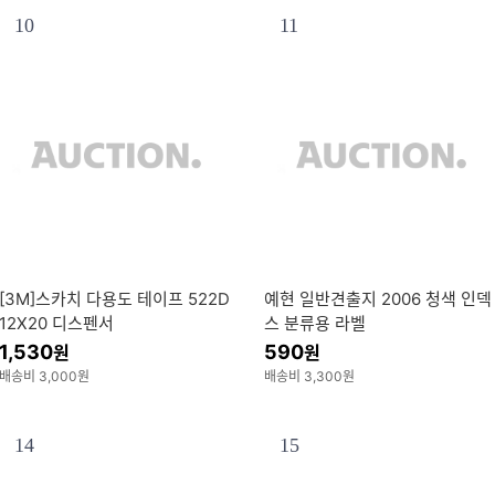
10
11
[3M]스카치 다용도 테이프 522D
예현 일반견출지 2006 청색 인덱
12X20 디스펜서
스 분류용 라벨
1,530
590
원
원
배송비 3,000원
배송비 3,300원
14
15