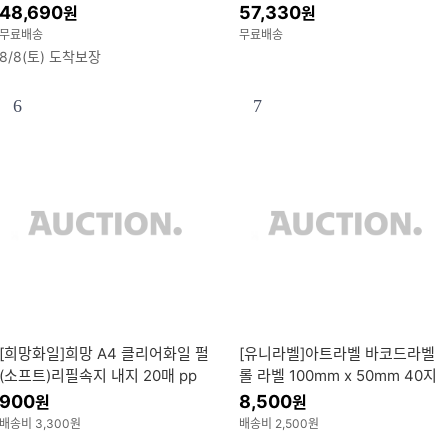
송
48,690
57,330
원
원
무료배송
무료배송
8/8(토) 도착보장
6
7
[희망화일]희망 A4 클리어화일 펄
[유니라벨]아트라벨 바코드라벨
(소프트)리필속지 내지 20매 pp
롤 라벨 100mm x 50mm 40지
크리어 화일 바인더 파일 속지 리
관
900
8,500
원
원
필용
배송비 3,300원
배송비 2,500원