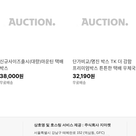
신규사이즈출시(대량)마운틴 택배
단가비교/명진 박스 TK 더 강함
박스
프리미엄박스 튼튼한 택배 우체국
상자 /20+1행사.4시마감.안산퀵
38,000
32,190
원
원
배송
무료배송
무료배송
Current cache count : 120
상호명 및 호스팅 서비스 제공 : 주식회사 지마켓
서울특별시 강남구 테헤란로
152
(역삼동, GFC)