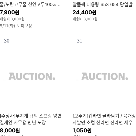
줄/노란고무줄 천연고무100% 대
알뜰팩 대용량 653 654 당일발
용량
송
7,900
24,400
원
원
배송비 3,000원
배송비 3,000원
8/11(화) 도착보장
30
31
[수정사]무지개 큐빅 스프링 양면
[오뚜기]컵라면 골라담기 / 육개장
결재인 사무용 만년 도장
사발면 소컵 신라면 진라면 새우
탕 너구리 짜파게티범벅 도시락
8,000
1,050
원
원
튀김우동 불닭