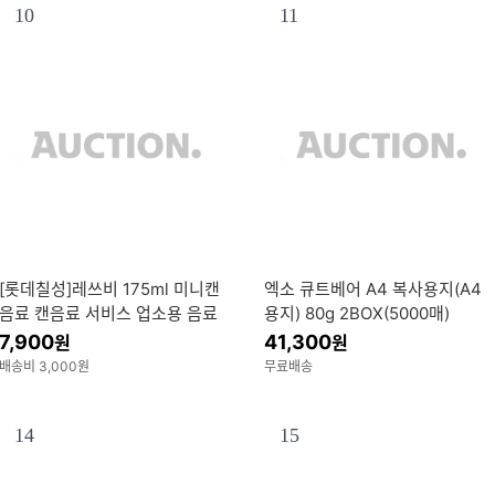
10
11
[롯데칠성]레쓰비 175ml 미니캔
엑소 큐트베어 A4 복사용지(A4
음료 캔음료 서비스 업소용 음료
용지) 80g 2BOX(5000매)
수 캔사이다
7,900
41,300
원
원
배송비 3,000원
무료배송
14
15