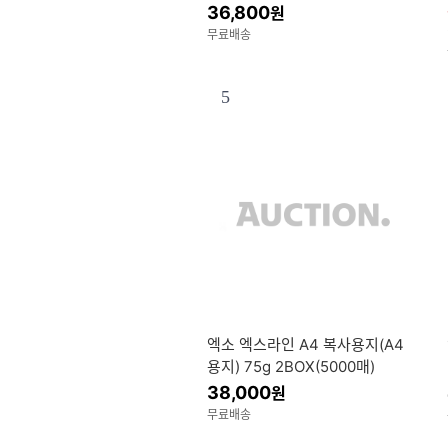
sk 더 좋은 박스
36,800
원
무료배송
5
엑소 엑스라인 A4 복사용지(A4
용지) 75g 2BOX(5000매)
38,000
원
무료배송