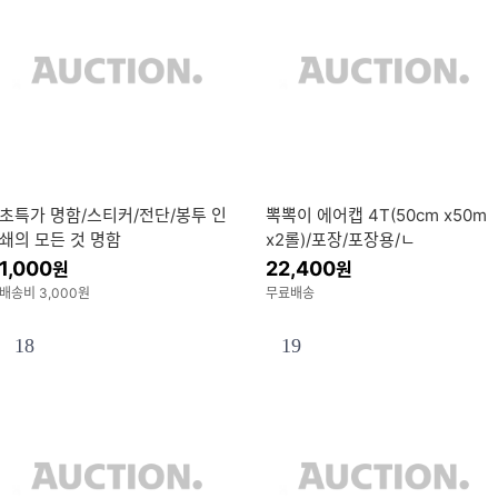
초특가 명함/스티커/전단/봉투 인
뽁뽁이 에어캡 4T(50cm x50m
쇄의 모든 것 명함
x2롤)/포장/포장용/ㄴ
1,000
22,400
원
원
배송비 3,000원
무료배송
18
19