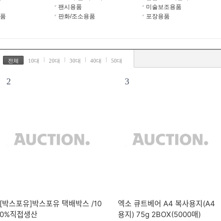
팬시용품
미술보조용품
품
판화/조소용품
포장용품
전체
10대
20대
30대
40대
50대
2
3
[박스포유]박스포유 택배박스 /10
엑소 큐트베어 A4 복사용지(A4
0%직접생산
용지) 75g 2BOX(5000매)