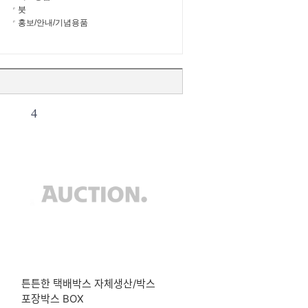
붓
홍보/안내/기념용품
4
튼튼한 택배박스 자체생산/박스
포장박스 BOX