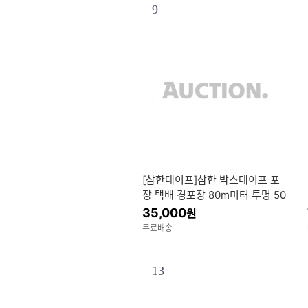
9
[삼한테이프]삼한 박스테이프 포
장 택배 경포장 80m미터 투명 50
개
35,000
원
무료배송
13