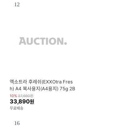
12
엑소트라 후레쉬(EXXOtra Fres
h) A4 복사용지(A4용지) 75g 2B
OX(5000매)
10%
37,660
원
33,890
원
무료배송
16