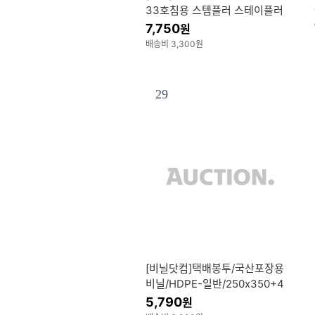
33호침용 스템플러 스테이플러
평화
7,750
원
배송비 3,300원
29
[비닐닷컴]택배봉투/국산포장용
비닐/HDPE-일반/250x350+4
0/100매
5,790
원