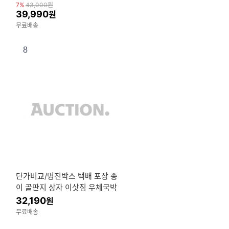
7%
43,000
원
39,990
원
무료배송
8
단가비교/명진박스 택배 포장 종
이 골판지 상자 이삿짐 우체국박
스 MJ.NEW.TK /20+1행사.4시
32,190
원
마감.안산퀵배송
무료배송