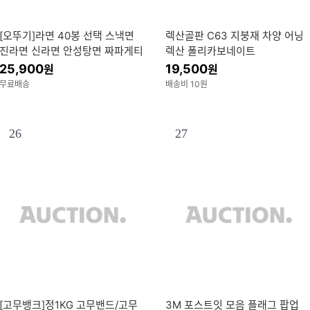
[오뚜기]라면 40봉 선택 스낵면
렉산골판 C63 지붕재 차양 어닝
진라면 신라면 안성탕면 짜파게티
렉산 폴리카보네이트
팔도비빔면 불닭볶음면 너구리 삼
25,900
19,500
원
원
양라면 오짬
무료배송
배송비 10원
26
27
[고무뱅크]정1KG 고무밴드/고무
3M 포스트잇 모음 플래그 팝업