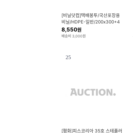
[비닐닷컴]택배봉투/국산포장용
비닐/HDPE-일반/200x300+4
0/200매
8,550
원
배송비 3,000원
25
[평화]피스코리아 35호 스테플러