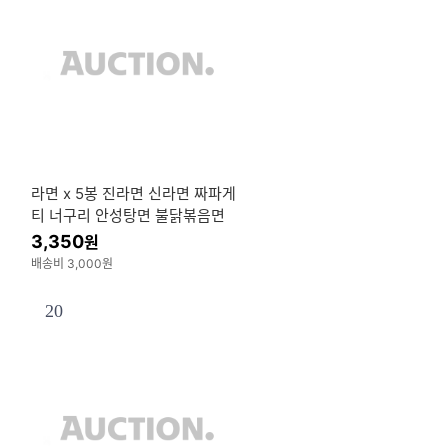
라면 x 5봉 진라면 신라면 짜파게
티 너구리 안성탕면 불닭볶음면
비빔면 삼양라면
3,350
원
배송비 3,000원
20