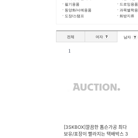
필기용품
드로잉용품
동양화/서예용품
과목별학용
도장/스탬프
화방지류
전체
여자
남자
1
[3SKBOX]깔끔한 톰슨가공 최다
보유/포장이 빨라지는 택배박스 3