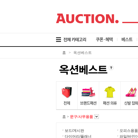
검
메
본
색
뉴
문
바
바
바
로
로
로
가
가
가
기
기
기
쿠폰·혜택
베스트
홈
>
옥션베스트
홈
>
문구/사무용품
보드/게시판
오피스용품
다이어리/플래너
파일/바인