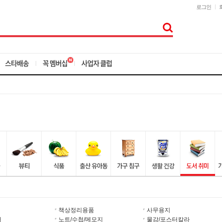
로그인
스타배송
꼭 멤버십
사업자 클럽
책상정리용품
사무용지
더
노트/수첩/메모지
물감/포스터칼라