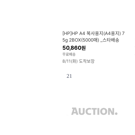
[HP]HP A4 복사용지(A4용지) 7
5g 2BOX(5000매) _스타배송
50,860
원
무료배송
8/11(화) 도착보장
21