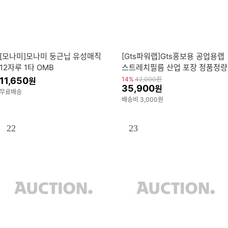
[모나미]모나미 둥근닙 유성매직
[Gts파워랩]Gts홍보용 공업용랩
12자루 1타 OMB
스트레치필름 산업 포장 정품정량
11,650
14%
42,000
원
원
35,900
원
무료배송
배송비 3,000원
22
23