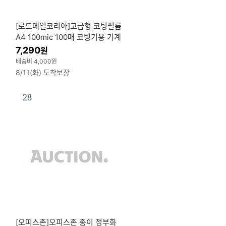
[로드메일코리아]고급형 코팅필름
A4 100mic 100매 코팅기용 기계
코팅지 SGS 국제안전인증
7,290
원
배송비 4,000원
8/11(화) 도착보장
28
[오피스존]오피스존 종이 정부화