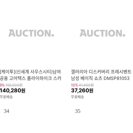
[케이투](신세계 사우스시티)남여
갤러리아 디스커버리 프레시벤트
공용 고어텍스 플라이하이크 스카
남성 베이직 쇼츠 DMSP81053
이폴 FUS25G20
9%
155,000
원
10%
41,400
원
140,280
37,260
원
원
무료배송
무료배송
34
35