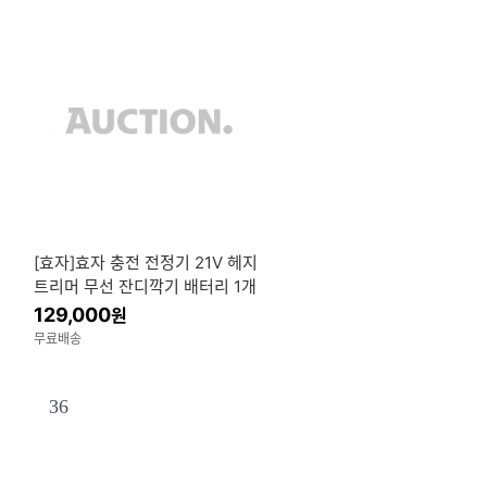
[효자]효자 충전 전정기 21V 헤지
트리머 무선 잔디깍기 배터리 1개
풀세트
129,000
원
무료배송
36