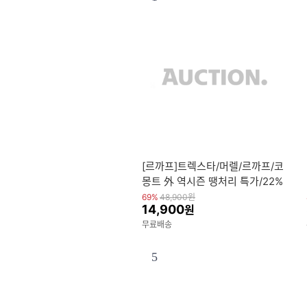
[르까프]트렉스타/머렐/르까프/코
몽트 外 역시즌 땡처리 특가/22%
+N쿠폰/무료배송/최대95%할인/
69%
48,900
원
14,900
원
패딩/팬츠/티셔츠
무료배송
5