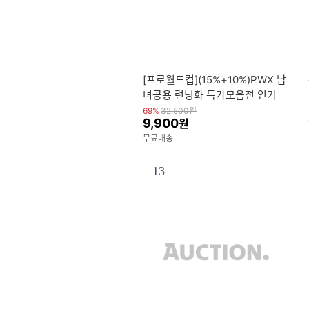
[프로월드컵](15%+10%)PWX 남
녀공용 런닝화 특가모음전 인기
운동화 한정수량 PWX 한정수량
69%
32,500
원
9,900
원
무료배송
13