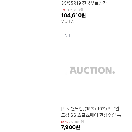
35/55R19 전국무료장착
1%
106,700
원
104,610
원
무료배송
21
[프로월드컵](15%+10%)프로월
드컵 SS 스포츠웨어 한정수량 특
가 모음전 딱 한정수량만 초특가
69%
26,000
원
7,900
원