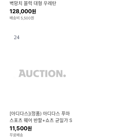
벽망치 블럭 대형 우레탄
128,000
원
배송비 5,500원
24
블
[아디다스](정품) 아디다스 푸마
스포츠 웨어 반팔+쇼츠 균일가 S
ALE
11,500
원
무료배송