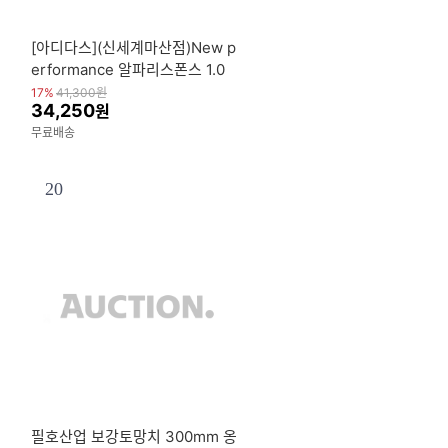
[아디다스](신세계마산점)New p
erformance 알파리스폰스 1.0
슬라이드 JP5434JP5437JP54
17%
41,300
원
34,250
원
36
무료배송
20
필호산업 보강토망치 300mm 옹