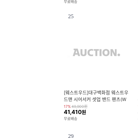
무료배송
25
[웨스트우드]대구백화점 웨스트우
드맨 시어서커 셋업 밴드 팬츠(W
Q2MCSP725)
17%
49,900
원
41,410
원
무료배송
29