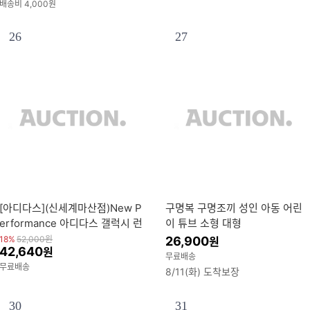
배송비 4,000원
26
27
[아디다스](신세계마산점)New P
구명복 구명조끼 성인 아동 어린
erformance 아디다스 갤럭시 런
이 튜브 소형 대형
7종 택 1
18%
52,000
원
26,900
원
42,640
원
무료배송
무료배송
8/11(화) 도착보장
30
31