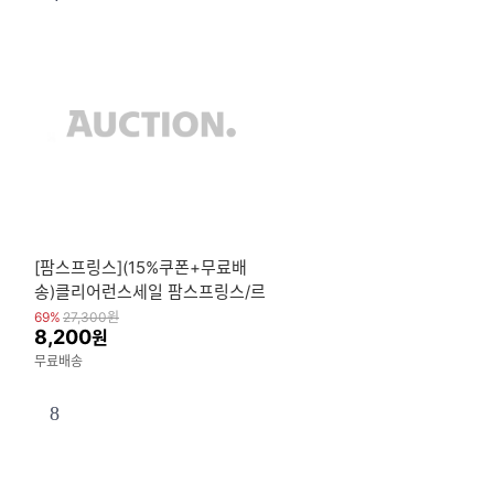
[팜스프링스](15%쿠폰+무료배
송)클리어런스세일 팜스프링스/르
까프/트렉스타 냉감반팔티/카라
69%
27,300
원
8,200
원
티/폴로티/반바지/7부팬츠
무료배송
8