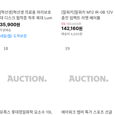
[혁선생]혁선생 의료용 허리보호
[밀워키]밀워키 M12 IR-0B 12V
대 디스크 협착증 척추 복대 Lum
충전 임팩트 라쳇 베어툴
bar H-01
35,900
5%
150,000
원
원
142,160
원
무료배송
배송비 4,000원
내일(월) 도착보장
18
19
유록스 롯데정밀화학 요소수 10L
에어워크 썸머 특가 스포츠 선글