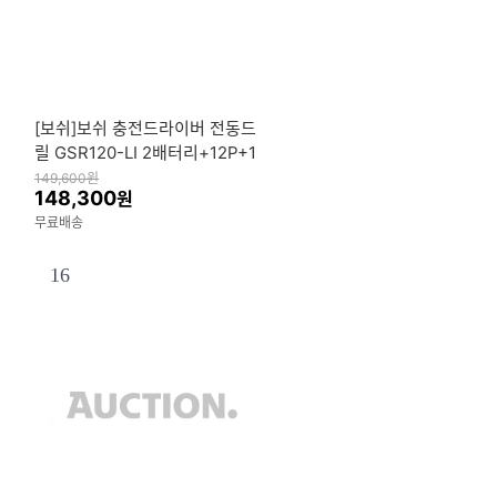
[보쉬]보쉬 충전드라이버 전동드
릴 GSR120-LI 2배터리+12P+1
149,600
원
148,300
원
무료배송
16