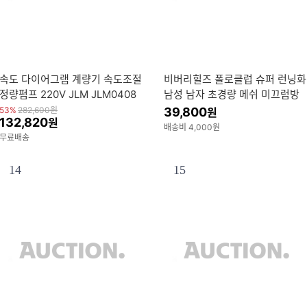
속도 다이어그램 계량기 속도조절
비버리힐즈 폴로클럽 슈퍼 런닝화
정량펌프 220V JLM JLM0408
남성 남자 초경량 메쉬 미끄럼방
전자기
지 신발 운동화 기능성 러닝화 남
53%
282,600
원
39,800
원
132,820
원
성화
배송비 4,000원
무료배송
14
15