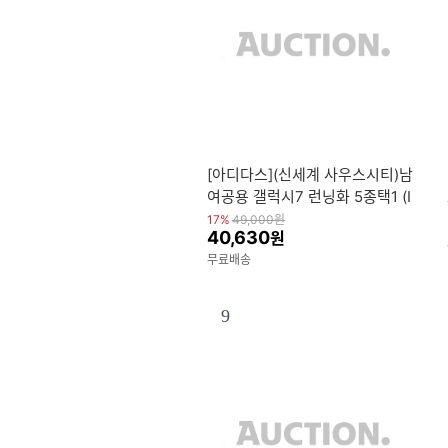
[아디다스](신세계 사우스시티)남
여공용 갤럭시7 런닝화 5종택1 (I
D8760ID8754ID8765JQ2620
17%
49,000
원
40,630
원
JQ2623)
무료배송
9