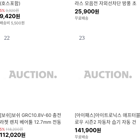
(호스포함)
라스 모음전 자외선차단 방풍 초
경량 편광 변색 러닝 라이딩 낚시
5%
9,920
원
25,900
원
9,420
원
무료배송
배송비 5,500원
22
23
[보쉬]보쉬 GRC10.8V-60 충전
[아이패스]아이트로닉스 애프터
라쳇 렌치 베어툴 12.7mm 전동
로우 시즌2 자동차 습기 자동 건
스패너
조 에프터블로우 ITBM-120
5%
118,200
원
141,900
원
112,020
원
무료배송