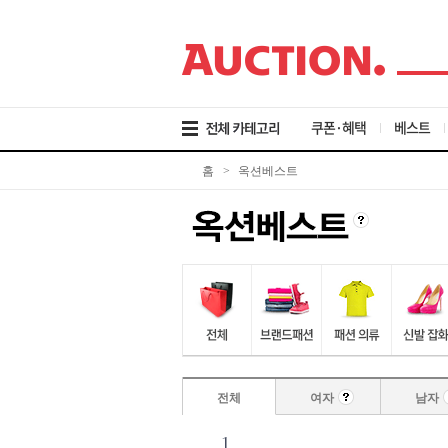
검
메
본
색
뉴
문
바
바
바
로
로
로
가
가
가
기
기
기
쿠폰·혜택
베스트
홈
>
옥션베스트
전체
여자
남자
1