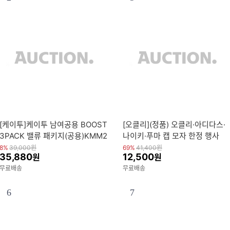
[케이투]케이투 남여공용 BOOST
[오클리](정품) 오클리·아디다스·
3PACK 밸류 패키지(공용)KMM2
나이키·푸마 캡 모자 한정 행사
5287
8%
39,000
원
69%
41,400
원
35,880
12,500
원
원
무료배송
무료배송
6
7