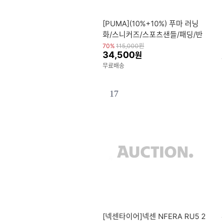
[PUMA](10%+10%) 푸마 러닝
화/스니커즈/스포츠샌들/패딩/반
팔/반바지 ~80% OFF
70%
115,000
원
34,500
원
무료배송
17
[넥센타이어]넥센 NFERA RU5 2