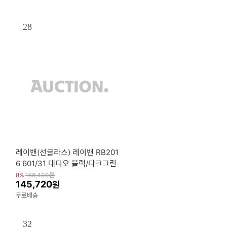
28
레이밴(선글라스) 레이밴 RB201
6 601/31 대디오 블랙/다크그린
렌즈
8%
158,400
원
145,720
원
무료배송
32