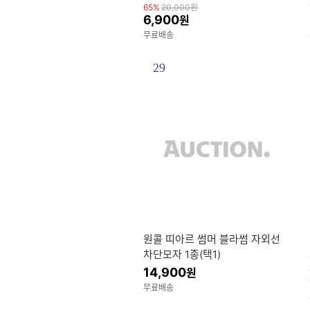
스/가방/토트백/에코백 외
65%
20,000
원
6,900
원
무료배송
29
원콜 띠아르 썸머 블라썸 자외선
차단모자 1종(택1)
14,900
원
무료배송