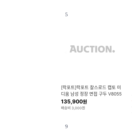
5
[락포트]락포트 찰스로드 캡토 미
디움 남성 정장 면접 구두 V8055
6
135,900
원
배송비 3,000원
9