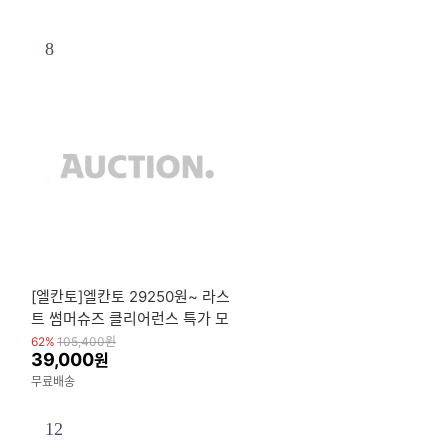
8
[엘칸토]엘칸토 29250원~ 라스
트 썸머슈즈 클리어런스 특가 모
음전 (샌들/슬링백/스니커즈/정장
62%
105,400
원
39,000
원
화 외)
무료배송
12