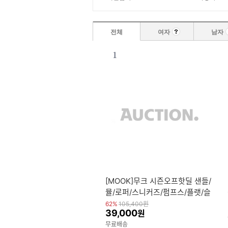
전체
여자
남자
1
[MOOK]무크 시즌오프핫딜 샌들/
뮬/로퍼/스니커즈/펌프스/플랫/슬
링백/슬리퍼 외
62%
105,400
원
39,000
원
무료배송