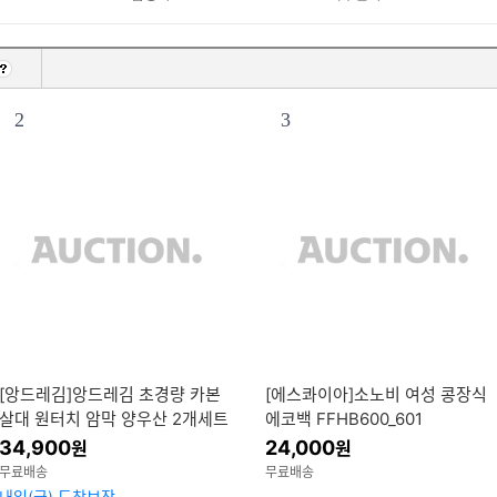
2
3
[앙드레김]앙드레김 초경량 카본
[에스콰이아]소노비 여성 콩장식
살대 원터치 암막 양우산 2개세트
에코백 FFHB600_601
홈쇼핑보다 저렴하게
34,900
24,000
원
원
무료배송
무료배송
내일(금) 도착보장