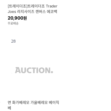
[트레이더조]트레이더조 Trader
Joes 라지사이즈 캔버스 에코백
네이비 그린 퍼플
20,900
원
무료배송
28
라
면 화가베레모 가을베레모 베이직
베