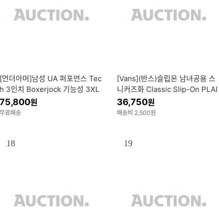
[언더아머]남성 UA 퍼포먼스 Tec
[Vans](반스)슬립온 남녀공용 스
h 3인치 Boxerjock 기능성 3XL
니커즈화 Classic Slip-On PLAI
보유 빅사이즈 1387418 10
D NAVY(VN000EACBX9)
75,800
36,750
원
원
무료배송
배송비 2,500원
18
19