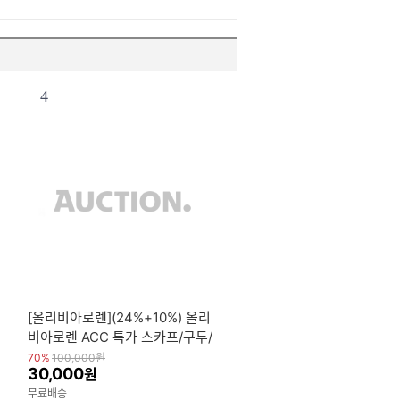
4
[올리비아로렌](24%+10%) 올리
비아로렌 ACC 특가 스카프/구두/
모자/양말 ACC BEST 세일
70%
100,000
원
30,000
원
무료배송