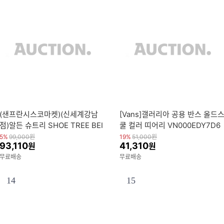
(샌프란시스코마켓)(신세계강남
[Vans]갤러리아 공용 반스 올드
점)알든 슈트리 SHOE TREE BEI
쿨 컬러 띠어리 VN000EDY7D6
G ADF1M90000A24
타임월드
5%
99,000
원
19%
51,000
원
93,110
41,310
원
원
무료배송
무료배송
14
15