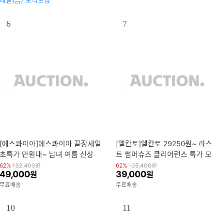
6
7
[에스콰이아]에스콰이아 끝장세일
[엘칸토]엘칸토 29250원~ 라스
초특가 만원대~ 남녀 여름 신상
트 썸머슈즈 클리어런스 특가 모
가방/벨트/샌들/운동화/구두 외 무
음전 (샌들/슬링백/스니커즈/정장
62%
132,400
원
62%
105,400
원
49,000
39,000
원
원
배 (최대~40%쿠폰)
화 외)
무료배송
무료배송
10
11