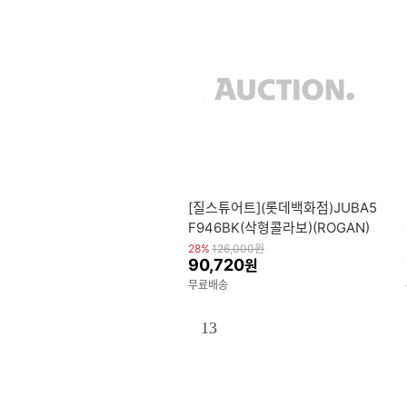
[질스튜어트](롯데백화점)JUBA5
F946BK(삭형콜라보)(ROGAN)
로건 블랙 나일론 플랩형 크로스
28%
126,000
원
90,720
원
무료배송
13