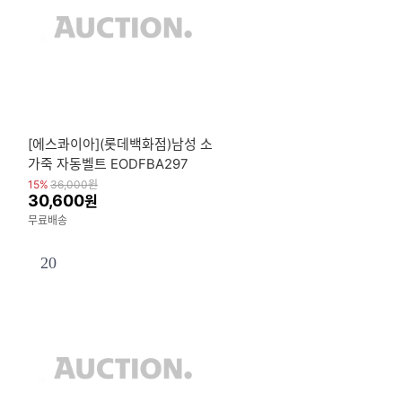
[에스콰이아](롯데백화점)남성 소
가죽 자동벨트 EODFBA297
15%
36,000
원
30,600
원
무료배송
20