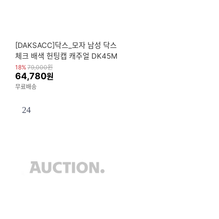
[DAKSACC]닥스_모자 남성 닥스
체크 배색 헌팅캡 캐주얼 DK45M
HK004
18%
79,000
원
64,780
원
무료배송
24