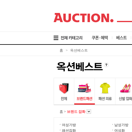
검
메
본
색
뉴
문
바
바
바
로
로
로
가
가
가
기
기
기
쿠폰·혜택
베스트
홈
>
옥션베스트
홈
>
브랜드 잡화
여성가방
남성가방
패션잡화
여성화