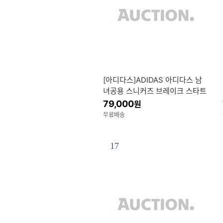
[아디다스]ADIDAS 아디다스 남
녀공용 스니커즈 브레이크 스타트
JR3249 화이트/블랙
79,000
원
무료배송
17