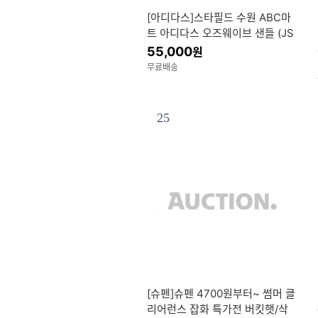
[아디다스]스타필드 수원 ABC마
트 아디다스 오즈웨이브 샌들 (JS
4582)
55,000
원
무료배송
25
[슈펜]슈펜 4700원부터~ 썸머 클
리어런스 잡화 특가전 버킷햇/삭