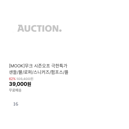
스
[MOOK]무크 시즌오프 극한특가
샌들/뮬/로퍼/스니커즈/펌프스/플
랫/슬링백/슬리퍼 외
62%
105,400
원
39,000
원
무료배송
16