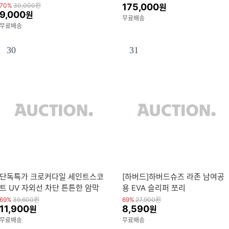
시 1개 추가증정 (20%+10% 쿠폰
70%
30,000
원
175,000
원
9,000
원
적용)
무료배송
무료배송
30
31
단독특가 크로커다일 세인트스코
[하버드]하버드슈즈 라존 남여공
트 UV 자외선 차단 튼튼한 암막
용 EVA 슬리퍼 쪼리
장우산 우양산 양산 우산 경량 자
69%
39,600
원
69%
27,900
원
11,900
8,590
원
원
동 전자동
무료배송
무료배송