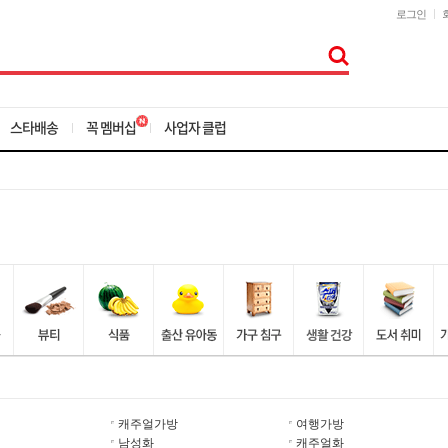
로그인
스타배송
꼭 멤버십
사업자 클럽
캐주얼가방
여행가방
남성화
캐주얼화