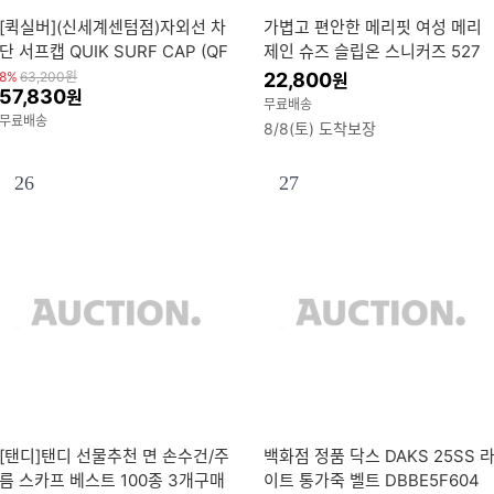
[퀵실버](신세계센텀점)자외선 차
가볍고 편안한 메리핏 여성 메리
단 서프캡 QUIK SURF CAP (QF
제인 슈즈 슬립온 스니커즈 527
33CP006)
8%
63,200
원
22,800
원
57,830
원
무료배송
무료배송
8/8(토) 도착보장
26
27
[탠디]탠디 선물추천 면 손수건/주
백화점 정품 닥스 DAKS 25SS 
름 스카프 베스트 100종 3개구매
이트 통가죽 벨트 DBBE5F604