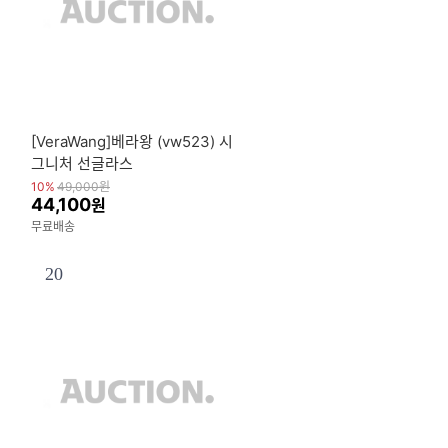
[VeraWang]베라왕 (vw523) 시
그니처 선글라스
10%
49,000
원
44,100
원
무료배송
20