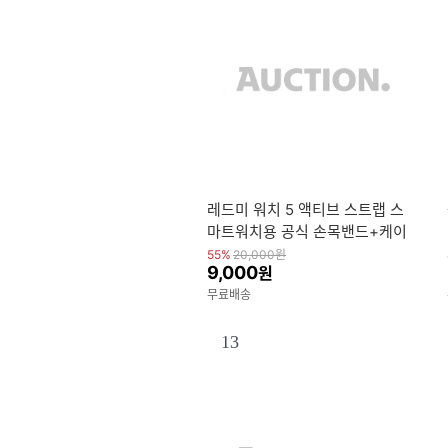
레드미 워치 5 액티브 스트랩 스
마트워치용 공식 손목밴드+케이
스 실리콘
55%
20,000
원
9,000
원
무료배송
13