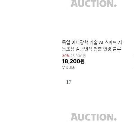
독일 예나광학 기술 AI 스마트 자
동초점 감광변색 청춘 안경 블루
라이트 차단 200도 돋보기
30%
26,000
원
18,200
원
무료배송
17