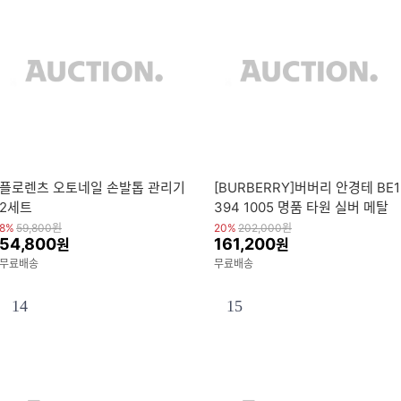
플로렌츠 오토네일 손발톱 관리기
[BURBERRY]버버리 안경테 BE1
2세트
394 1005 명품 타원 실버 메탈
여자 남자 패션
8%
59,800
원
20%
202,000
원
54,800
161,200
원
원
무료배송
무료배송
14
15