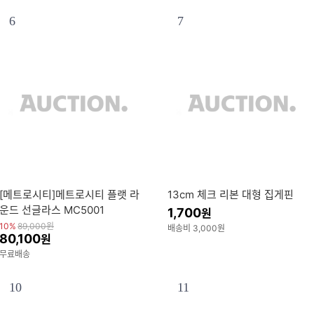
6
7
[메트로시티]메트로시티 플랫 라
13cm 체크 리본 대형 집게핀
운드 선글라스 MC5001
1,700
원
10%
89,000
원
배송비 3,000원
80,100
원
무료배송
10
11