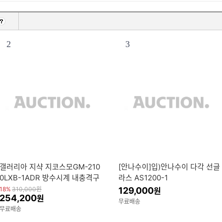
2
3
갤러리아 지샥 지코스모GM-210
[안나수이]입)안나수이 다각 선글
0LXB-1ADR 방수시계 내충격구
라스 AS1200-1
조 라이트기능
18%
310,000
원
129,000
원
254,200
원
무료배송
무료배송