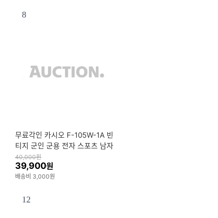
8
무료각인 카시오 F-105W-1A 빈
티지 군인 군용 전자 스포츠 남자
우레탄 시계 e17
40,000
원
39,900
원
배송비 3,000원
12