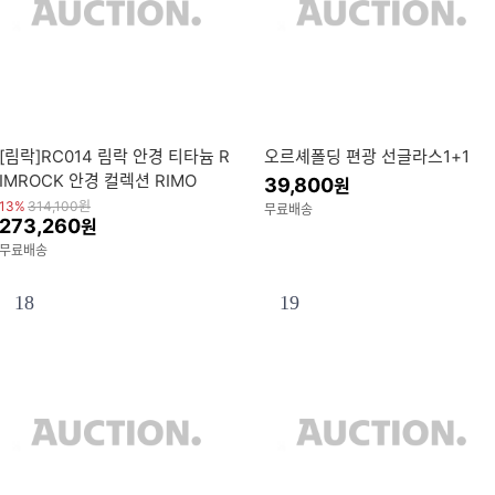
[림락]RC014 림락 안경 티타늄 R
오르셰폴딩 편광 선글라스1+1
IMROCK 안경 컬렉션 RIMO
39,800
원
13%
314,100
원
무료배송
273,260
원
무료배송
18
19