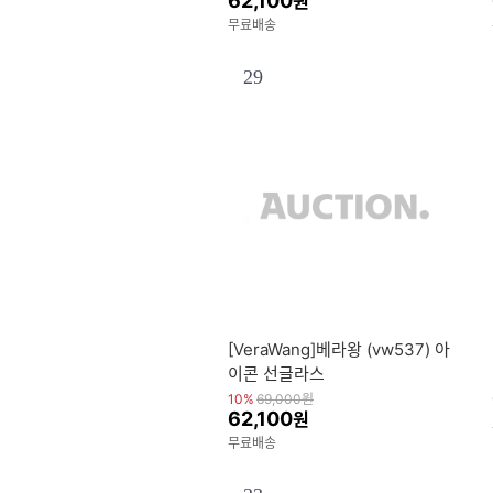
62,100
원
무료배송
29
[VeraWang]베라왕 (vw537) 아
이콘 선글라스
10%
69,000
원
62,100
원
무료배송