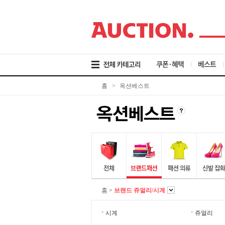
검
메
본
색
뉴
문
바
바
바
로
로
로
가
가
가
기
기
기
쿠폰·혜택
베스트
홈
>
옥션베스트
홈
>
브랜드 쥬얼리/시계
시계
쥬얼리