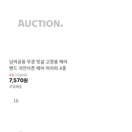
남여공용 무광 빗살 고정용 헤어
밴드 귀안아픈 헤어 머리띠 4종
세트
4%
7,960
원
7,570
원
무료배송
16