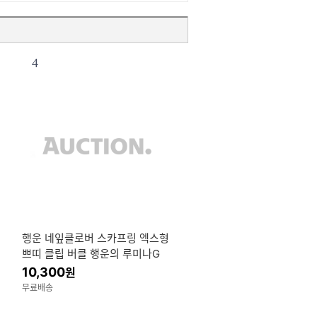
4
행운 네잎클로버 스카프링 엑스형
쁘띠 클립 버클 행운의 루미나G
네잎클로버 스카프링
10,300
원
무료배송