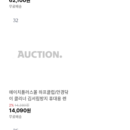
62,100
원
무료배송
32
에이치플러스몰 하프클럽/안경닦
이 클리너 김서림방지 휴대용 렌
지 30매입
2%
14,380
원
14,090
원
무료배송