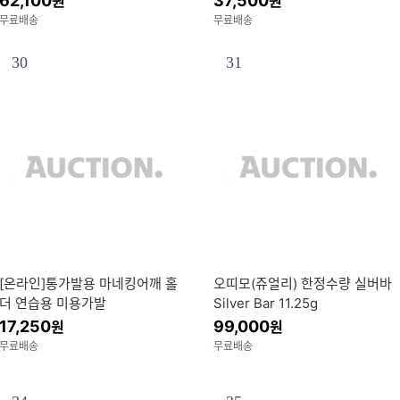
62,100
37,500
원
원
무료배송
무료배송
30
31
[온라인]통가발용 마네킹어깨 홀
오띠모(쥬얼리) 한정수량 실버바
더 연습용 미용가발
Silver Bar 11.25g
17,250
99,000
원
원
무료배송
무료배송