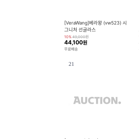
[VeraWang]베라왕 (vw523) 시
그니처 선글라스
10%
49,000
원
44,100
원
무료배송
21