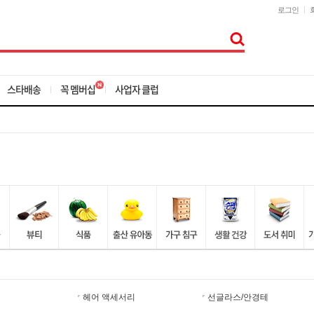
로그인
스타배송
꼭 멤버십
사업자 클럽
헤어 액세서리
선글라스/안경테