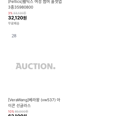
[Feltics]펠틱스 여성 썸머 풀셋업
3종35980800
3%
33,120
원
32,120
원
무료배송
28
[VeraWang]베라왕 (vw537) 아
이콘 선글라스
10%
69,000
원