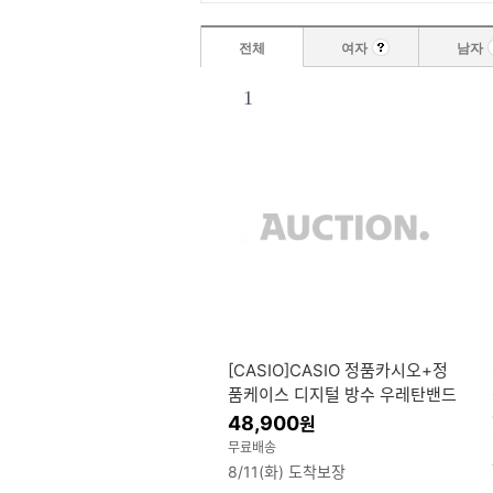
전체
여자
남자
1
[CASIO]CASIO 정품카시오+정
품케이스 디지털 방수 우레탄밴드
학생 남자여자공용 군인 군대 훈
48,900
원
련소 전자 손목시계
무료배송
8/11(화) 도착보장