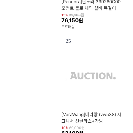
[Pandora]판도라 399260C00
모먼트 롤로 체인 실버 목걸이
15%
89,900
원
76,150
원
무료배송
25
[VeraWang]베라왕 (vw538) 시
그니처 선글라스+가방
10%
69,000
원