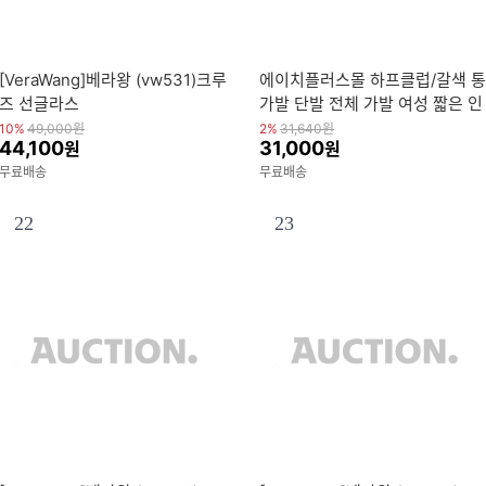
[VeraWang]베라왕 (vw531)크루
에이치플러스몰 하프클럽/갈색 통
즈 선글라스
가발 단발 전체 가발 여성 짧은 인
모 볼륨 잔머리
10%
49,000
원
2%
31,640
원
44,100
31,000
원
원
무료배송
무료배송
22
23