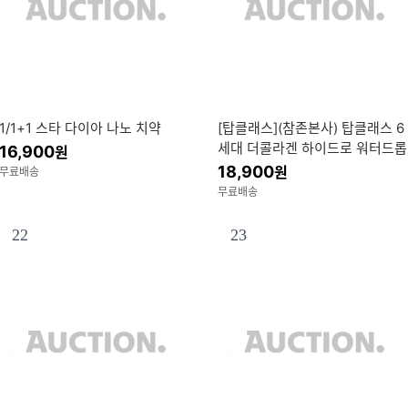
1/1+1 스타 다이아 나노 치약
[탑클래스](참존본사) 탑클래스 6
세대 더콜라겐 하이드로 워터드롭
16,900
원
크림 100ml 4개_여성 수분팡팡
18,900
원
무료배송
대용량 튜브타입
무료배송
22
23