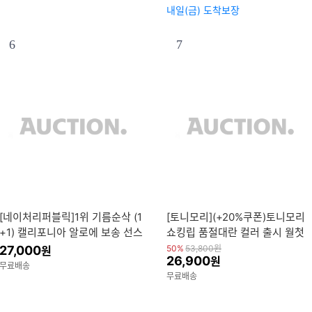
내일(금) 도착보장
6
7
[네이처리퍼블릭]1위 기름순삭 (1
[토니모리](+20%쿠폰)토니모리
+1) 캘리포니아 알로에 보송 선스
쇼킹립 품절대란 컬러 출시 월첫
틱 / 캐모마일 톤업 선크림 본품
세일 특가 오픈 up to 81%
27,000
50%
53,800
원
원
26,900
원
증정 SPF50+PA++++
무료배송
무료배송