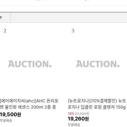
2
3
[에이에이치씨(ahc)]AHC 온리포
[뉴트로지나](10%결제할인) 뉴트
맨 올인원 에센스 200ml 2종 중
로지나 딥클린 포밍 클렌저 150g
택1 +(증정)프로샷 에센스 20ml
3개 + 뉴트로지나 아크네 클렌징
19,500
18%
23,620
원
원
19,260
원
1개
폼 10g 3개 증정
무료배송
무료배송