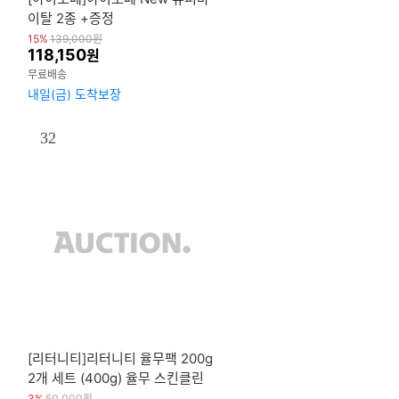
이탈 2종 +증정
15%
139,000
원
118,150
원
무료배송
내일(금) 도착보장
32
어
[리터니티]리터니티 율무팩 200g
1
2개 세트 (400g) 율무 스킨클린
팩
3%
50,000
원