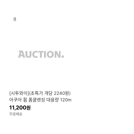
8
[시투와이](초특가 개당 2240원)
아쿠아 휩 폼클렌징 대용량 120m
l 4개 저자극 세안제 클렌징폼
11,200
원
무료배송