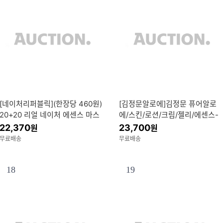
[네이처리퍼블릭](한장당 460원)
[김정문알로에]김정문 퓨어알로
20+20 리얼 네이처 에센스 마스
에/스킨/로션/크림/젤리/에센스-
크팩 / 7년 연속 1위 마스크 팩
선택1
22,370
23,700
원
원
무료배송
무료배송
18
19