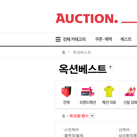
검
메
본
색
뉴
문
바
바
바
로
로
로
가
가
가
기
기
기
쿠폰·혜택
베스트
홈
>
옥션베스트
홈
>
화장품/향수
스킨케어
선케어
클렌징/필링
남성화장품