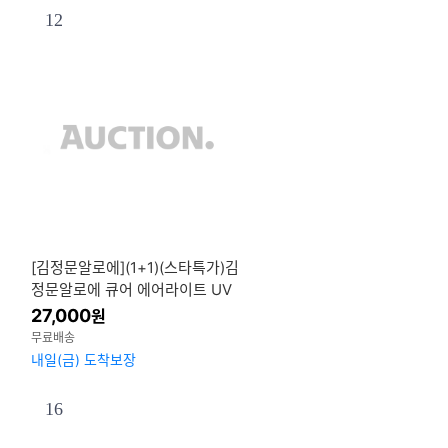
12
[김정문알로에](1+1)(스타특가)김
정문알로에 큐어 에어라이트 UV
쉴드 선스틱 20g SPF50+ / PA+
27,000
원
++
무료배송
내일(금) 도착보장
16