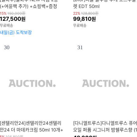
(+여윤팩 추가) +쇼핑백+증정
렛 EDT 50ml
15%
150,000
원
22%
128,800
원
127,500
99,810
원
원
무료배송
무료배송
내일(금) 도착보장
30
31
[센텔리안24]센텔리안24센텔리
[다니엘트루스]다니엘트루스 퓨
안24 더 마데카크림 50ml 10개+
오일 퍼퓸 시그니처 밤쉘루스향 (
15ml 1개 증정
0ml)
5%
105,800
원