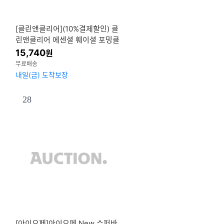
[클린앤클리어](10%결제할인) 클
린앤클리어 에센셜 훼이셜 포밍클
렌저 150ml 3개
15,740
원
무료배송
내일(금) 도착보장
28
[아이오페]아이오페 New 슈퍼바