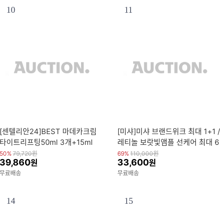
10
11
[센텔리안24]BEST 마데카크림
[미샤]미샤 브랜드위크 최대 1+1 /
타이트리프팅50ml 3개+15ml
레티놀 보랏빛앰플 선케어 최대 6
+사은품(5일 체험분+토닝샷 앰플
3%
50%
79,720
원
69%
110,000
원
39,860
33,600
원
원
패드 3매)
무료배송
무료배송
14
15