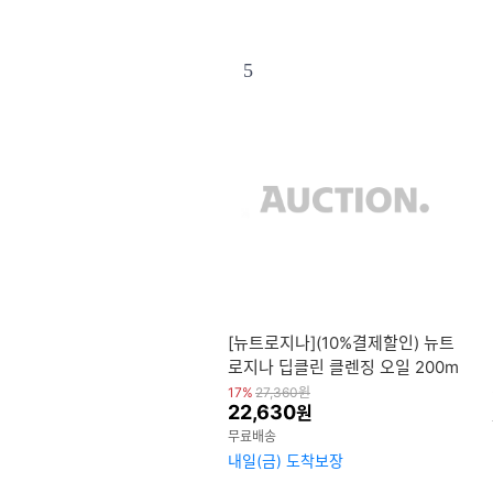
5
[뉴트로지나](10%결제할인) 뉴트
로지나 딥클린 클렌징 오일 200m
l 2개 + 뉴트로지나 아크네 클렌
17%
27,360
원
22,630
원
징 폼 10g 3개 증정
무료배송
내일(금) 도착보장