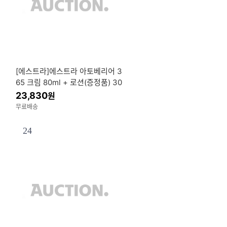
[에스트라]에스트라 아토베리어 3
65 크림 80ml + 로션(증정품) 30
ml 1개 신형
23,830
원
무료배송
24