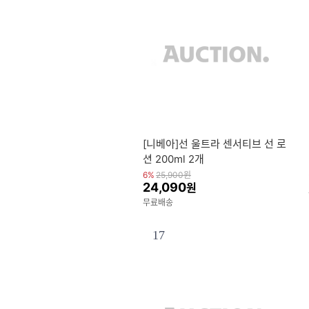
[니베아]선 울트라 센서티브 선 로
션 200ml 2개
6%
25,900
원
24,090
원
무료배송
17