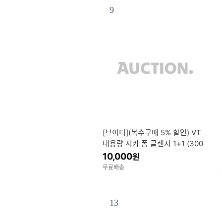
9
[브이티](복수구매 5% 할인) VT
대용량 시카 폼 클렌저 1+1 (300
mlx2) (민감성 클렌징폼)
10,000
원
무료배송
13