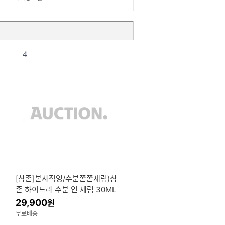
4
[참존]본사직영/수분쫀쫀세럼)참
존 하이드라 수분 인 세럼 30ML
5개 진정인세럼 본품 추가증정
29,900
원
무료배송