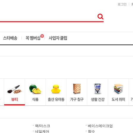
로그인
스타배송
꼭 멤버십
사업자 클럽
팩/마스크
베이스메이크업
네일케어
향수