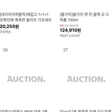
[네이처리퍼블릭]재입고 1+1+1
[불가리]불가리 맨 인 블랙 오 드
진짜진짜 촉촉한 올리브 기초세트
퍼퓸 100ml
(+ 블루알로에 카밍 포어 패드 증
20,250
5%
131,800
원
원
124,910
원
정) (각 180ml)
무료배송
배송비 2,500원
26
27
[설화수]설화수 NEW 자음 2종
[Dior]디올 블루밍 부케 오드뚜왈