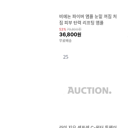
비에논 파이버 앰플 눈밑 꺼짐 처
짐 피부 탄력 리프팅 앰플
53%
79,800
원
36,800
원
무료배송
25
라미 지오 셈프레 C-워터 투웨이