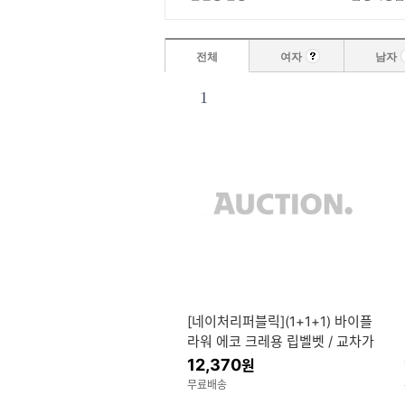
전체
여자
남자
1
[네이처리퍼블릭](1+1+1) 바이플
라워 에코 크레용 립벨벳 / 교차가
능 / 가볍고 발림성 좋은 멀티 크
12,370
원
레용
무료배송