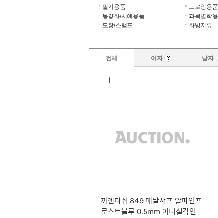
필기용품
드로잉용품
동양화/서예용품
과목별학용
도장/스탬프
화방지류
전체
여자
남자
1
까렌다쉬 849 메탈샤프 알파인프
로스트블루 0.5mm 이니셜각인