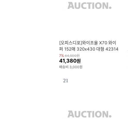
[오피스디포]와이프올 X70 와이
퍼 152매 320x430 대형 42314
유한킴벌리
7%
44,500
원
41,380
원
배송비 3,000원
21