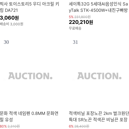
픽사 토이스토리5 우디 아크릴 키
세이톡32G 5세대AI음성인식 Sa
링 DA721
yTalk STK-4500W+내친구빠방
이+탈것동화+전용충전기+브로
3,060
5%
231,800
원
원
220,210
원
마이드5종
배송비 3,000원
무료배송
30
31
문화 적색 네임펜 0.8MM 문화연
적색비닐 포장노끈 2km 벌크원
필 유성
특대 SR노끈 적색끈 비닐끈 포장
끈 비닐노끈
60%
2,310
원
6%
28,400
원