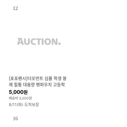
12
[포포팬시]더모먼트 심플 학생 봉
제 필통 대용량 펜파우치 고등학
생 중학생 필통
5,000
원
배송비 3,000원
8/11(화) 도착보장
16