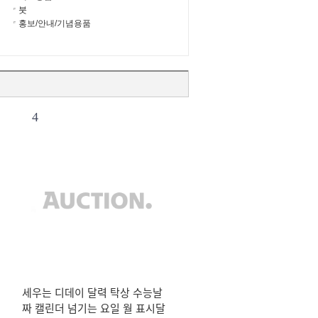
붓
홍보/안내/기념용품
4
세우는 디데이 달력 탁상 수능날
짜 캘린더 넘기는 요일 월 표시달