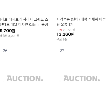
[제브라]제브라 사라사 그랜드 스
사각물통 (단아) 대형 수채화 미술
탠다드 메탈 디자인 0.5mm 중성
용 물통 1개
펜
9,700
36%
20,720
원
원
13,260
원
배송비 3,000원
무료배송
26
27