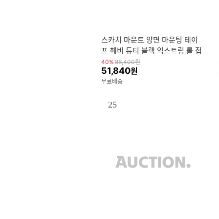
스카치 마운트 양면 마운팅 테이
프 헤비 듀티 블랙 익스트림 롤 접
착 1개
40%
86,400
원
51,840
원
무료배송
25