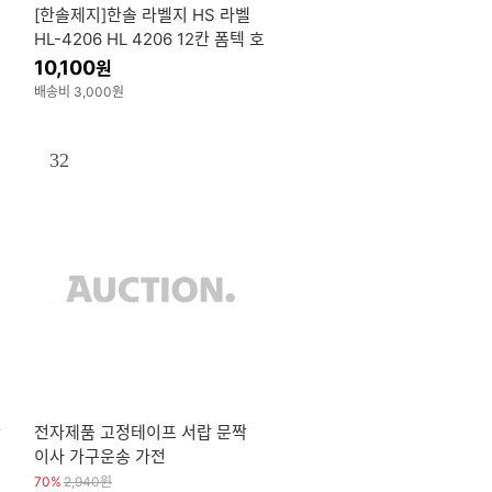
[한솔제지]한솔 라벨지 HS 라벨
HL-4206 HL 4206 12칸 폼텍 호
환
10,100
원
배송비 3,000원
32
단
전자제품 고정테이프 서랍 문짝
이사 가구운송 가전
70%
2,940
원