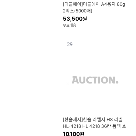
[더블에이]더블에이 A4용지 80g
2박스(5000매)
53,500
원
무료배송
29
[한솔제지]한솔 라벨지 HS 라벨
HL-4218 HL 4218 36칸 폼텍 호
환
10,100
원