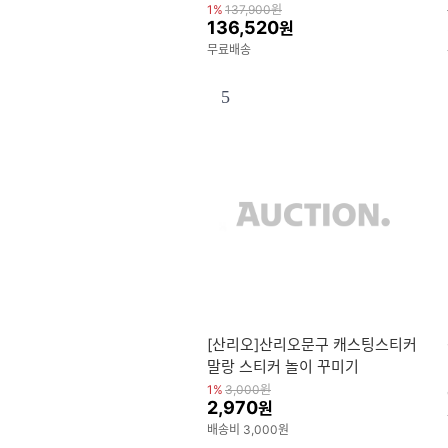
비싼샤프
1%
137,900
원
136,520
원
무료배송
5
[산리오]산리오문구 캐스팅스티커
말랑 스티커 놀이 꾸미기
1%
3,000
원
2,970
원
배송비 3,000원