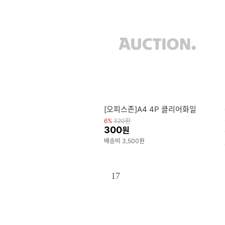
[오피스존]A4 4P 클리어화일
6%
320
원
300
원
배송비 3,500원
17