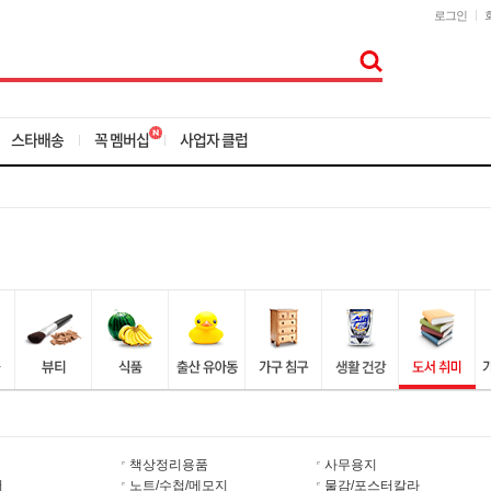
로그인
스타배송
꼭 멤버십
사업자 클럽
책상정리용품
사무용지
더
노트/수첩/메모지
물감/포스터칼라