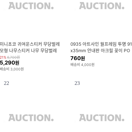
미니초코 귀여운스티커 무당벌레
0935 아트사인 월프레임 투명 91
모형 나무스티커 나무 무당벌레
x35mm 안내판 아크릴 꽂이 PO
스티커
P SHOW CASE 부착용꽂이
21%
6,700
원
760
원
5,290
원
배송비 4,000원
배송비 3,000원
22
23