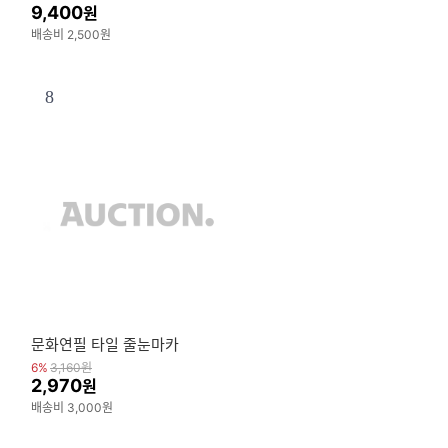
력
9,400
원
배송비 2,500원
8
문화연필 타일 줄눈마카
6%
3,160
원
2,970
원
배송비 3,000원