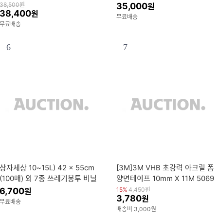
0Mx4개) 1개
개
38,500
원
35,000
원
38,400
원
무료배송
무료배송
6
7
상자세상 10~15L) 42 x 55cm
[3M]3M VHB 초강력 아크릴 폼
(100매) 외 7종 쓰레기봉투 비닐
양면테이프 10mm X 11M 5069
봉투 손잡이봉투 다용도봉투 다용
G 5611
6,700
15%
4,450
원
원
3,780
원
도 비닐봉투
무료배송
배송비 3,000원