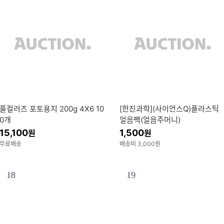
풀컬러즈 포토용지 200g 4X6 10
[한진과학](사이언스Q)플라스틱
0개
얼음팩(얼음주머니)
15,100
1,500
원
원
무료배송
배송비 3,000원
18
19