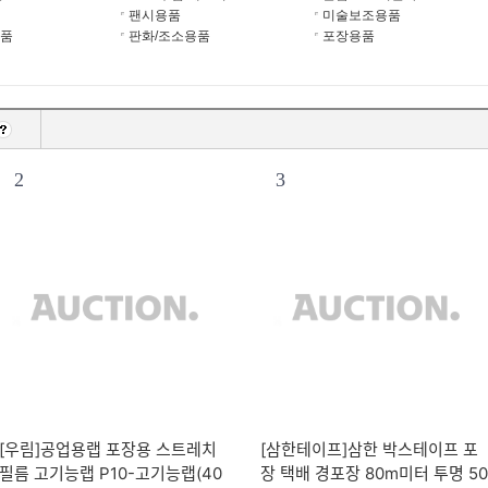
팬시용품
미술보조용품
품
판화/조소용품
포장용품
2
3
[우림]공업용랩 포장용 스트레치
[삼한테이프]삼한 박스테이프 포
필름 고기능랩 P10-고기능랩(40
장 택배 경포장 80m미터 투명 50