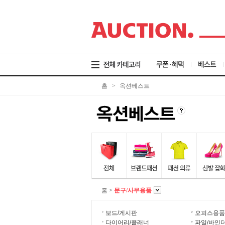
검
메
본
색
뉴
문
바
바
바
로
로
로
가
가
가
기
기
기
쿠폰·혜택
베스트
홈
>
옥션베스트
홈
>
문구/사무용품
보드/게시판
오피스용품
다이어리/플래너
파일/바인