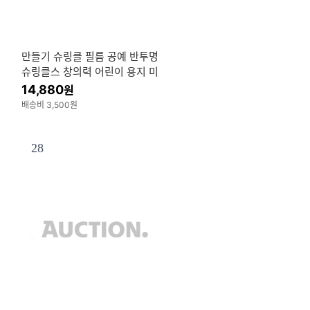
만들기 슈링클 필름 공예 반투명
슈링클스 창의력 어린이 용지 미
술
14,880
원
배송비 3,500원
28