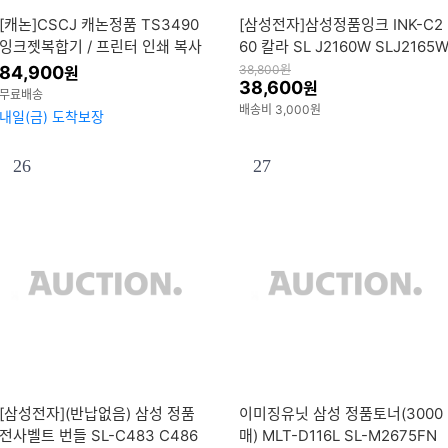
[캐논]CSCJ 캐논정품 TS3490
[삼성전자]삼성정품잉크 INK-C2
잉크젯복합기 / 프린터 인쇄 복사
60 칼라 SL J2160W SLJ2165
스캔 WIFI 잉크포함 정부24
84,900
38,800
원
원
38,600
원
무료배송
배송비 3,000원
내일(금) 도착보장
26
27
[삼성전자](반납없음) 삼성 정품
이미징유닛 삼성 정품토너(3000
전사벨트 번들 SL-C483 C486
매) MLT-D116L SL-M2675FN