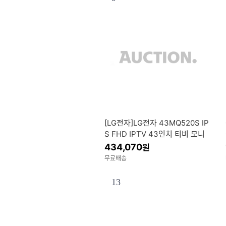
[LG전자]LG전자 43MQ520S IP
S FHD IPTV 43인치 티비 모니
터 (스탠드) 무료 기사방문설치
434,070
원
무료배송
13