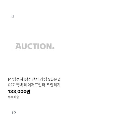
8
[삼성전자]삼성전자 삼성 SL-M2
027 흑백 레이저프린터 프린터기
흑백프린터 토너포함
133,000
원
무료배송
12