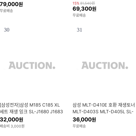
C563 C565 C482 C485 C467
79,000
15%
81,540
원
원
69,300
원
C463 C462 C472 C473 W F
무료배송
무료배송
W
30
31
[삼성전자]삼성 M185 C185 XL
삼성 MLT-D410E 호환 재생토너
세트 재생 잉크 SL-J1680 J1683
MLT-D403S MLT-D405L SL-
J1685 J1780 J1785 D W
M3220ND 특대용량
32,000
36,000
원
원
배송비 3,000원
무료배송