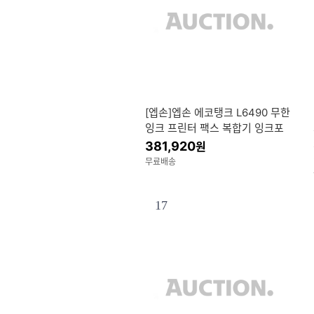
[엡손]엡손 에코탱크 L6490 무한
잉크 프린터 팩스 복합기 잉크포
함 정품 1세트 잉크포함 오늘출발
381,920
원
빠른배송
무료배송
17