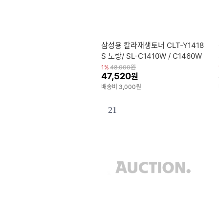
삼성용 칼라재생토너 CLT-Y1418
S 노랑/ SL-C1410W / C1460W
/ C1615W / C1665FW
1%
48,000
원
47,520
원
배송비 3,000원
21