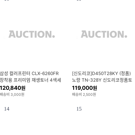
삼성 컬러프린터 CLX-6260FR
[신도리코]D450T28KY (정품)
장착용 프리미엄 재생토너 4색세
노랑 TN-328Y 신도리코정품토
트
너 실사진
120,840
119,000
원
원
배송비 3,000원
배송비 2,500원
14
15