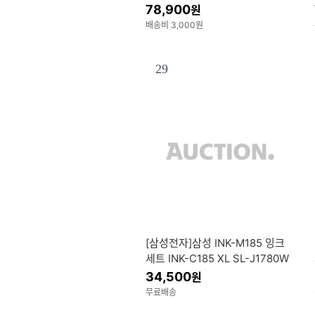
I
78,900
원
배송비 3,000원
29
[삼성전자]삼성 INK-M185 잉크
세트 INK-C185 XL SL-J1780W
J1785W J1780DW J1685 J168
34,500
원
3 J1680 호환 (3배 슈퍼대용량)
무료배송