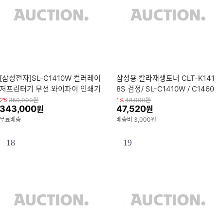
[삼성전자]SL-C1410W 컬러레이
삼성용 칼라재생토너 CLT-K141
저프린터기 무선 와이파이 인쇄기
8S 검정/ SL-C1410W / C1460
토너포함
W / C1615W / C1665FW
2%
350,000
원
1%
48,000
원
343,000
47,520
원
원
무료배송
배송비 3,000원
18
19