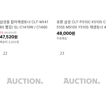
삼성용 칼라재생토너 CLT-M141
호환 삼성 CLT-P510C K510S C
8S 빨강/ SL-C1410W / C1460
510S M510S Y510S 재생토너 
W / C1615W / C1665FW
색 밸류팩
1%
48,000
원
48,000
원
47,520
원
무료배송
배송비 3,000원
22
23