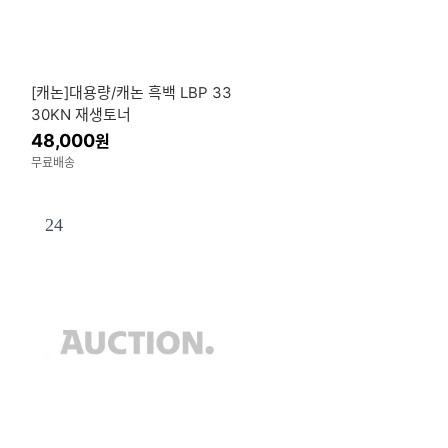
[캐논]대용량/캐논 흑백 LBP 33
4
30KN 재생토너
48,000
원
무료배송
24