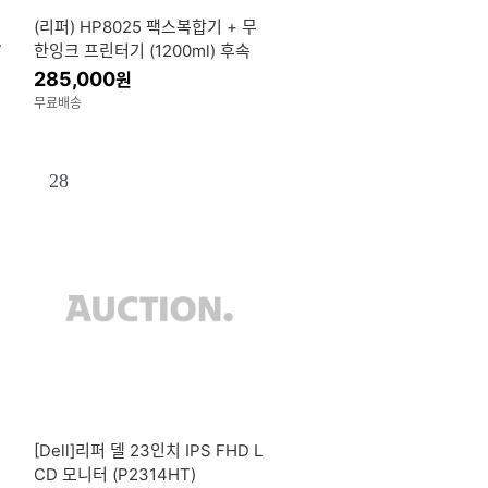
(리퍼) HP8025 팩스복합기 + 무
W
한잉크 프린터기 (1200ml) 후속
모델 HP81XX 시리즈로 출고됨
285,000
원
무료배송
28
[Dell]리퍼 델 23인치 IPS FHD L
CD 모니터 (P2314HT)