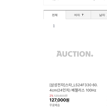
전체
여자
남자
1
[삼성전자]스타_LS24F330 60.
4cm(24인치) 베젤리스 100Hz
컴퓨터 모니터
2%
129,600
원
127,000
원
무료배송