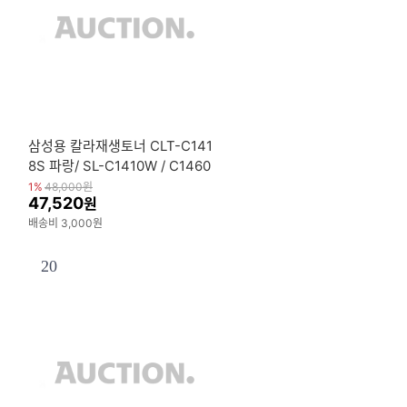
삼성용 칼라재생토너 CLT-C141
8S 파랑/ SL-C1410W / C1460
W / C1615W / C1665FW
1%
48,000
원
47,520
원
배송비 3,000원
20