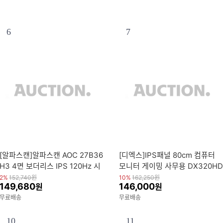
6
7
[알파스캔]알파스캔 AOC 27B36
[디엑스]IPS패널 80cm 컴퓨터
H3 4면 보더리스 IPS 120Hz 시
모니터 게이밍 사무용 DX320HD
력보호 무결점 컴퓨터 듀얼 27인
MI 32인치
2%
152,740
원
10%
162,250
원
149,680
146,000
원
원
치 모니터
무료배송
무료배송
10
11