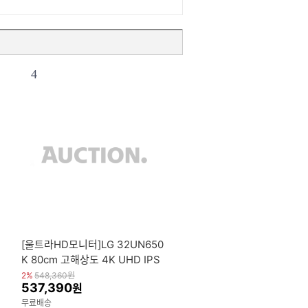
4
[울트라HD모니터]LG 32UN650
K 80cm 고해상도 4K UHD IPS
광시야각 60Hz 5ms HDR 스피
2%
548,360
원
537,390
원
커내장 컴퓨터 모니터
무료배송