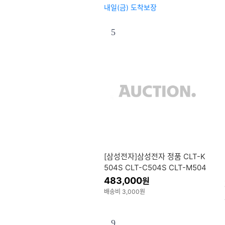
내일(금) 도착보장
5
[삼성전자]삼성전자 정품 CLT-K
504S CLT-C504S CLT-M504
S CLT-Y504S 4색 세트 정품벌
483,000
원
크 OR 정품박스 SL-C1810W 41
배송비 3,000원
95FN
9