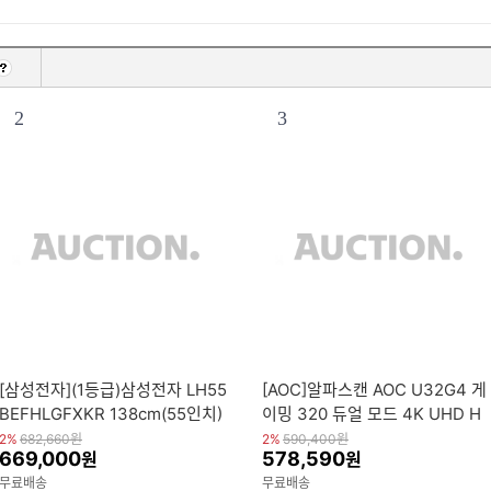
2
3
[삼성전자](1등급)삼성전자 LH55
[AOC]알파스캔 AOC U32G4 게
BEFHLGFXKR 138cm(55인치)
이밍 320 듀얼 모드 4K UHD H
UHD 4K 비즈니스 TV
DR 400 무결점 모니터 공식판매
2%
682,660
원
2%
590,400
원
669,000
578,590
원
원
점 오늘출발
무료배송
무료배송