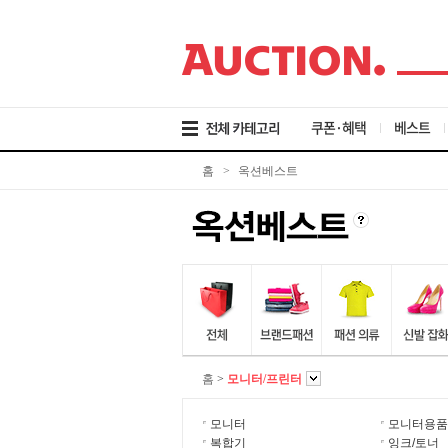
검
메
본
색
뉴
문
바
바
바
로
로
로
가
가
가
기
기
기
쿠폰·혜택
베스트
홈
>
옥션베스트
홈
>
모니터/프린터
모니터
모니터용품
복합기
잉크/토너