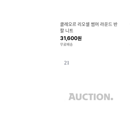
클레오르 리오셀 썸머 라운드 반
팔 니트
31,600
원
무료배송
21