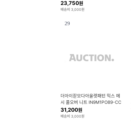
23,750
원
배송비 3,000원
29
더아이잗모다아울렛패턴 믹스 메
시 풀오버 니트 IN9M1PO89-CC
_CC
31,200
원
배송비 3,000원