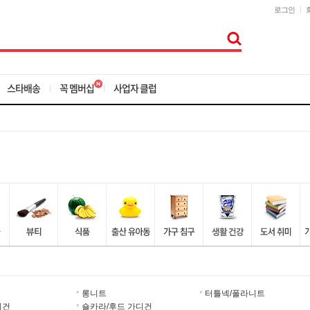
로그인
스타배송
꼭 멤버십
사업자 클럽
롱니트
터틀넥/폴라니트
디건
숄카라/후드 가디건