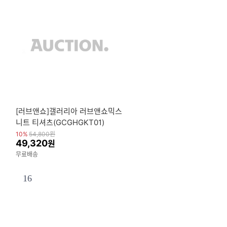
[러브앤쇼]갤러리아 러브앤쇼믹스
니트 티셔츠(GCGHGKT01)
10%
54,800
원
49,320
원
무료배송
16