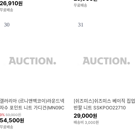
26,910
원
무료배송
무료배송
30
31
갤러리아 (르니앤맥코이)라운드넥
[쉬즈미스]쉬즈미스 베이직 집업
자수 포인트 니트 가디건(MN09C
반팔 니트 SSKPOO22710
D601FJY)
9%
59,900
원
29,000
원
54,500
원
배송비 3,000원
무료배송