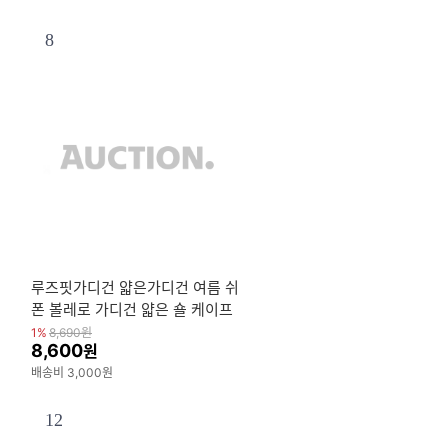
8
루즈핏가디건 얇은가디건 여름 쉬
폰 볼레로 가디건 얇은 숄 케이프
여성용 카디건
1%
8,690
원
8,600
원
배송비 3,000원
12