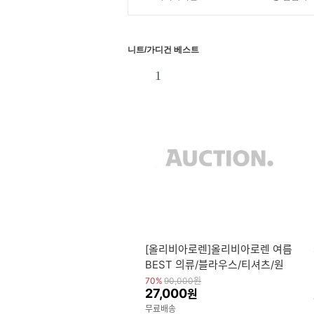
니트/가디건 베스트
1
[올리비아로렌]올리비아로렌 여름
BEST 의류/블라우스/티셔츠/원
피스/자켓/니트/가디건/팬츠 100
70%
90,000
원
27,000
원
종 (20%+10%)
무료배송