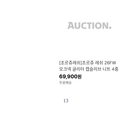
[조르쥬레쉬]조르쥬 레쉬 26FW
모크넥 글리터 캡슬리브 니트 4종
69,900
원
무료배송
13