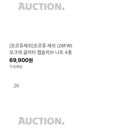
[조르쥬레쉬]조르쥬 레쉬 (26FW)
모크넥 글리터 캡슬리브 니트 4종
69,900
원
무료배송
20