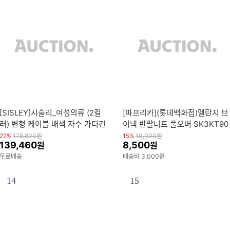
[SISLEY]시슬리_여성의류 (2컬
[파프리카](롯데백화점)멜란지 브
러) 변형 케이블 배색 자수 가디건
이넥 반팔니트 풀오버 SK3KT90
SAKC03611
4
22%
178,800
원
15%
10,000
원
139,460
8,500
원
원
무료배송
배송비 3,000원
14
15