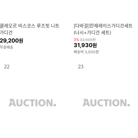
클레오르 비스코스 루즈핏 니트
[다바걸]란제레이스가디건세트
가디건
(나시+가디건 세트)
29,200
3%
32,930
원
원
31,930
원
무료배송
배송비 3,000원
22
23