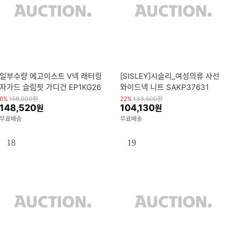
일부수량 에고이스트 V넥 래터링
[SISLEY]시슬리_여성의류 사선
자가드 슬림핏 가디건 EP1KG26
와이드넥 니트 SAKP37631
0 2777380
6%
158,000
원
22%
133,500
원
148,520
104,130
원
원
무료배송
무료배송
18
19