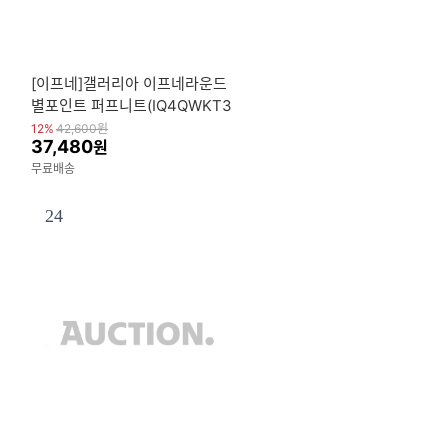
[이프네]갤러리아 이프네라운드
별포인트 퍼프니트(IQ4QWKT3
9)
12%
42,600
원
37,480
원
무료배송
24