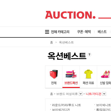
검
메
본
색
뉴
문
바
바
바
로
로
로
가
가
가
기
기
기
쿠폰·혜택
베스트
홈
>
옥션베스트
홈
>
브랜드 여성의류
>
니트/가디건
라운드/카라/후드 니트
브이넥니트
브이넥가디건
롱/집업가