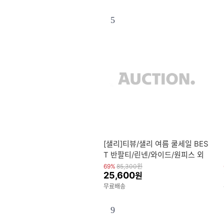
5
[샐리]티뷰/샐리 여름 쿨세일 BES
T 반팔티/린넨/와이드/원피스 외
9940원~ 한정수량 브랜드 SALE
69%
85,300
원
25,600
원
(최대39%쿠폰)
무료배송
9