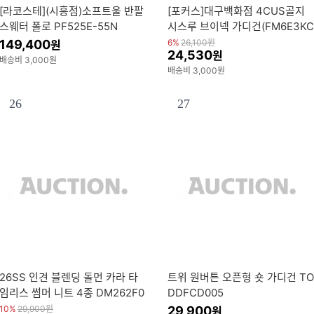
[라코스테](시흥점)소프트울 반팔
[포커스]대구백화점 4CUS골지
스웨터 폴로 PF525E-55N
시스루 브이넥 가디건(FM6E3KC
34491)
149,400
6%
26,100
원
원
24,530
원
배송비 3,000원
배송비 3,000원
26
27
26SS 인견 블렌딩 돌먼 카라 타
트위 원버튼 오픈형 숏 가디건 TO
임리스 썸머 니트 4종 DM262F0
DDFCD005
411KT
10%
29,900
원
29,900
원