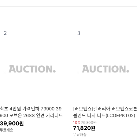
2
3
최초 4만원 가격인하 79900 39
[러브앤쇼]갤러리아 러브앤쇼코
900 모브온 26SS 인견 카라니트
블렌드 나시 니트(LCGEPKT02)
3종 (여름 최
39,900
10%
79,800
원
원
71,820
원
무료배송
무료배송