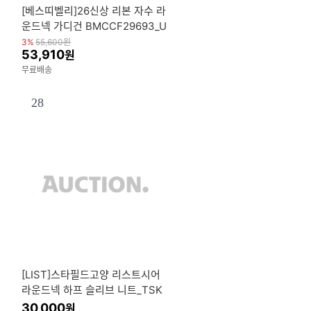
[베스띠벨리]26신상 리본 자수 라
운드넥 가디건 BMCCF29693_U
S
3%
55,600
원
53,910
원
무료배송
28
[LIST]스타필드고양 리스트시어
라운드넥 하프 슬리브 니트_TSK
POQ62310
30,000
원