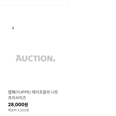
4
튼
엽페(YUPPE) 테이프칼라 니트
프리사이즈
28,000
원
배송비 4,500원