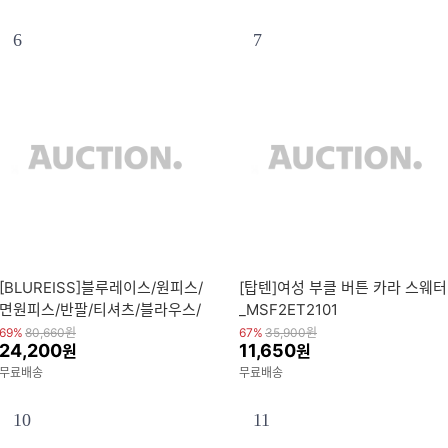
6
7
[BLUREISS]블루레이스/원피스/
[탑텐]여성 부클 버튼 카라 스웨터
면원피스/반팔/티셔츠/블라우스/
_MSF2ET2101
와이드팬츠/청바지/데님
69%
80,660
원
67%
35,900
원
24,200
11,650
원
원
무료배송
무료배송
10
11