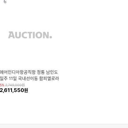
6
에어인디아항공직항 정통 남인도
일주 11일 국내선이동 함피엘로라
석굴
5%
2,749,000
원
2,611,550
원
Current cache count : 61