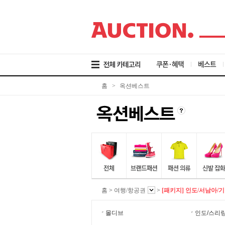
검
메
본
색
뉴
문
바
바
바
로
로
로
가
가
가
기
기
기
쿠폰·혜택
베스트
홈
>
옥션베스트
홈
>
여행/항공권
>
[패키지] 인도/서남아/
몰디브
인도/스리