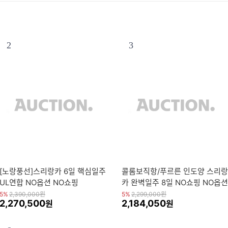
2
3
[노랑풍선]스리랑카 6일 핵심일주
콜롬보직항/푸르른 인도양 스리랑
UL연합 NO옵션 NO쇼핑
카 완벽일주 8일 NO쇼핑 NO옵션
5%
2,390,000
원
5%
2,299,000
원
2,270,500
2,184,050
원
원