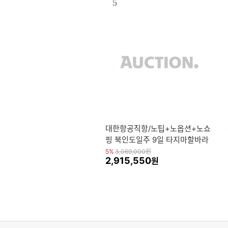
5
대한항공직항/노팁+노옵션+노쇼
핑 북인도일주 9일 타지마할바라
나시갠지스강국내선 이동
5%
3,069,000
원
2,915,550
원