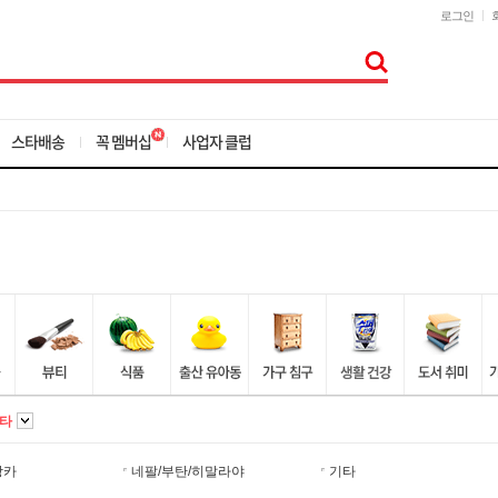
로그인
스타배송
꼭 멤버십
사업자 클럽
기타
랑카
네팔/부탄/히말라야
기타