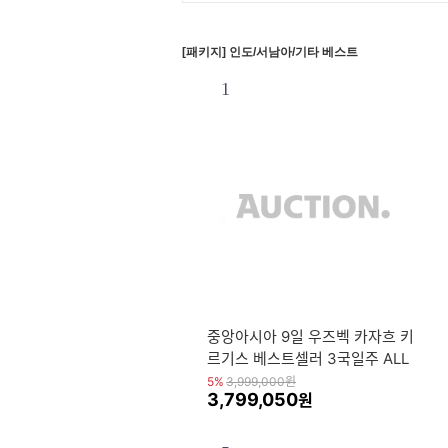
[패키지] 인도/서남아/기타 베스트
1
중앙아시아 9일 우즈벡 카자흐 키
르기스 베스트셀러 3국일주 ALL
포함
5%
3,999,000
원
3,799,050
원