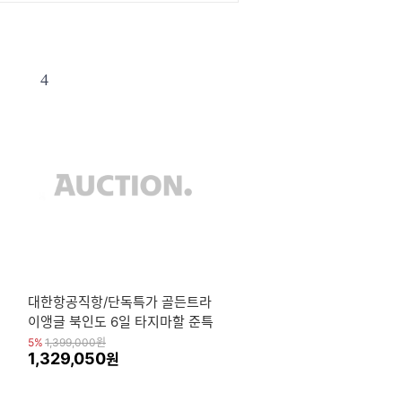
4
대한항공직항/단독특가 골든트라
이앵글 북인도 6일 타지마할 준특
급호텔 전통의상체험
5%
1,399,000
원
1,329,050
원